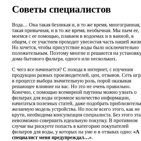
Советы специалистов
Вода… Она такая безликая и, в то же время, многогранная,
такая привычная, и в то же время, необычная. Мы пьем ее,
моемся с ее помощью, плаваем в водоемах и в ванной, в
общем, с ее участием проходит увесистая часть нашей жизн
Но хочется, чтобы присутствие воды было исключительно
положительным. Поэтому многие и решаются на установк
дома бытового фильтра, одного или нескольких.
С чего все начинается? С похода в интернет, с изучения
продукции разных производителей, цен, отзывов. Сеть игр
в процессе выбора значительную роль, порой оказывая
решающее влияние на вас. Но это не очень правильно.
Конечно, с помощью всемирной паутины можно узнать о
фильтрах для воды огромное количество информации,
начитаться полезных статей, даже подобрать приблизитель
желаемую модель устройства. Но после всего этого, как не
крути, необходима консультация специалиста. Без этого эт
невозможно совершить идеальную покупку. В противном
случае вы рискуете попасть в категорию покупателей
фильтров для воды, у которых на уме и в отзывах одно:
«А
специалист меня предупреждал…»
.