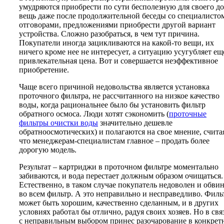
умудряются приобрести по сути бесполезную для своего д
вещь даже после продолжительной беседы со специалисто
отговорами, предложениями приобрести другой вариант
устройства. Сложно разобраться, в чем тут причина.
Покупатели иногда зацикливаются на какой-то вещи, их
ничего кроме нее не интересует, а ситуацию усугубляет ещ
привлекательная цена. Вот и совершается неэффективное
приобретение.
Чаще всего причиной недовольства является установка
проточного фильтра, не рассчитанного на низкое качество
воды, когда рациональнее было бы установить фильтр
обратного осмоса. Люди хотят сэкономить (
проточные
фильтры очистки воды
значительно дешевле
обратноосмотических) и полагаются на свое мнение, счита
что менеджерам-специалистам главное – продать более
дорогую модель.
Результат – картриджи в проточном фильтре моментально
забиваются, и вода перестает должным образом очищаться.
Естественно, в таком случае покупатель недоволен и обви
во всем фильтр. А это неправильно и несправедливо. Филь
может быть хорошим, качественно сделанным, и в других
условиях работал бы отлично, радуя своих хозяев. Но в свя
с неправильным выбором принес разочарование в конкрет