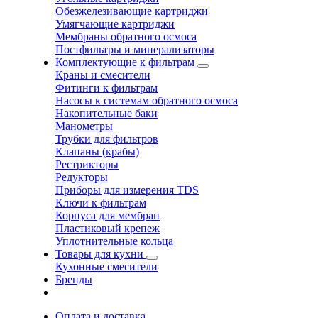
Обезжелезивающие картриджи
Умягчающие картриджи
Мембраны обратного осмоса
Постфильтры и минерализаторы
Комплектующие к фильтрам
Краны и смесители
Фитинги к фильтрам
Насосы к системам обратного осмоса
Накопительные баки
Манометры
Трубки для фильтров
Клапаны (крабы)
Рестрикторы
Редукторы
Приборы для измерения TDS
Ключи к фильтрам
Корпуса для мембран
Пластиковый крепеж
Уплотнительные кольца
Товары для кухни
Кухонные смесители
Бренды
Оплата и доставка