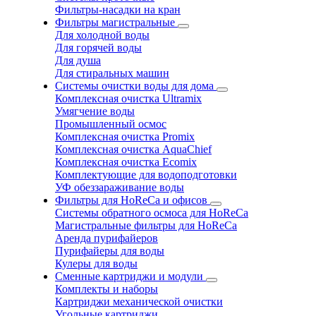
Фильтры-насадки на кран
Фильтры магистральные
Для холодной воды
Для горячей воды
Для душа
Для стиральных машин
Системы очистки воды для дома
Комплексная очистка Ultramix
Умягчение воды
Промышленный осмос
Комплексная очистка Promix
Комплексная очистка AquaChief
Комплексная очистка Ecomix
Комплектующие для водоподготовки
УФ обеззараживание воды
Фильтры для HoReCa и офисов
Системы обратного осмоса для HoReCa
Магистральные фильтры для HoReCa
Аренда пурифайеров
Пурифайеры для воды
Кулеры для воды
Сменные картриджи и модули
Комплекты и наборы
Картриджи механической очистки
Угольные картриджи