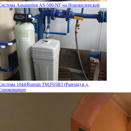
Система Aquaspring AS-500-NF на Нововиленской
Система 1044/Runxin TM.F65B3 (Puresin) в д.
Сороковщине