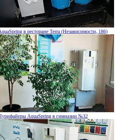
AquaSpring в ресторане Terra (Независимости, 186)
Пурифайеры AquaSpring в гимназии №32