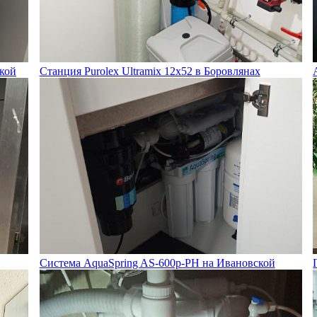
ской
Станция Purolex Ultramix 12х52 в Боровлянах
Система AquaSpring AS-600p-PH на Ивановской