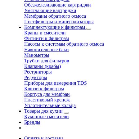
Обезжелезивающие картриджи
Умягчающие картриджи
Мембраны обратного осмоса
Постфильтры и минерализаторы
Комплектующие к фильтрам
Краны и смесители
Фитинги к фильтрам
Насосы к системам обратного осмоса
Накопительные баки
Манометры
Трубки для фильтров
Клапаны (крабы)
Рестрикторы
Редукторы
Приборы для измерения TDS
Ключи к фильтрам
Корпуса для мембран
Пластиковый крепеж
Уплотнительные кольца
Товары для кухни
Кухонные смесители
Бренды
Оплата и доставка