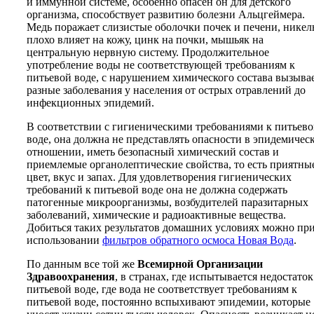
и иммунной системе, особенно опасен он для детского
организма, способствует развитию болезни Альцгеймера.
Медь поражает слизистые оболочки почек и печени, никел
плохо влияет на кожу, цинк на почки, мышьяк на
центральную нервную систему. Продолжительное
употребление воды не соответствующей требованиям к
питьевой воде, с нарушением химического состава вызыва
разные заболевания у населения от острых отравлений до
инфекционных эпидемий.
В соответствии с гигиеническими требованиями к питьев
воде, она должна не представлять опасности в эпидемичес
отношении, иметь безопасный химический состав и
приемлемые органолептические свойства, то есть приятны
цвет, вкус и запах. Для удовлетворения гигиенических
требований к питьевой воде она не должна содержать
патогенные микроорганизмы, возбудителей паразитарных
заболеваний, химические и радиоактивные вещества.
Добиться таких результатов домашних условиях можно пр
использовании
фильтров обратного осмоса Новая Вода
.
По данным все той же
Всемирной Организации
Здравоохранения
, в странах, где испытывается недостаток
питьевой воде, где вода не соответствует требованиям к
питьевой воде, постоянно вспыхивают эпидемии, которые