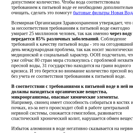
допустимое количество. Чтобы вода соответствовала
требованием к питьевой воде ее необходимо дополнительн
очищать, сделать это помогут
бытовые фильтры Новая Вод
Всемирная Организация Здравоохранения утверждает, что 
за несоответствия требованиям к питьевой воде ежегодно
умирает 25 миллионов человек, так как именно
через воду
передается 85% различных заболеваний
. Соблюдение
требований к качеству питьевой воды - это на сегодняшни
день международная проблема, так как носит экологически
медицинской и социальный характер. ООН подсчитало, чт
уже сейчас 80 стран мира столкнулись с проблемой нехват
пресной воды, 31 государство находится на грани водного
кризиса. И это берется во внимание количество пресной в
без учета ее соответствия требованиям к питьевой воде.
В соответствии с требованиями к питьевой воде в ней н
должны находиться органические вещества,
микроорганизмы, опасные химические элементы
.
Например, свинец имеет способность собираться в костях и
почках, из-за него происходит сбой в работе центральной
нервной системы, снижается гемоглобин, развивается
спастический хронический колит, нарушается обмен вещес
Избыток алюминия в воде негативно сказывается на нервн