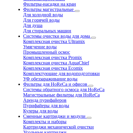
Фильтры-насадки на кран
Фильтры магистральные
Для холодной воды
Для горячей воды
Для душа
Для стиральных машин
Системы очистки воды для дома
Комплексная очистка Ultramix
Умягчение воды
Промышленный осмос
Комплексная очистка Promix
Комплексная очистка AquaChief
Комплексная очистка Ecomix
Комплектующие для водоподготовки
УФ обеззараживание воды
Фильтры для HoReCa и офисов
Системы обратного осмоса для HoReCa
Магистральные фильтры для HoReCa
Аренда пурифайеров
Пурифайеры для воды
Кулеры для воды
Сменные картриджи и модули
Комплекты и наборы
Картриджи механической очистки
Угольные картриджи