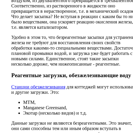
воздухом, из двухвалентного превращается в трехвалентное
Соответственно, из растворенного в жидкости оно
превращается в нерастворенное, т.е. в механический осадок
Что делает засыпка? Не вступая в реакции с каким бы то н
было веществами, она ускоряет реакцию окисления железа,
т.е. является катализатором.
Удобно в этом то, что безреагентные засыпки для устранен
железа не требуют для восстановления своих свойств
обработки какими-то специальными веществами. Достато
плановой промывки водой, и загрузка уже будет работать с
новыми силами. Единственное, стоят такие засыпки
несколько дороже, чем нижеописанные - реагентные.
Реагентные загрузки, обезжелезивающие воду
Станции обезжелезивания
для коттеджей могут использова
и другие загрузки. Это:
MTM,
Manganese Greensand,
Экотар (несколько видов) и т.д.
Данные загрузки не являются безреагентными. Это значит,
они сами способны тем или иным образом вступать в