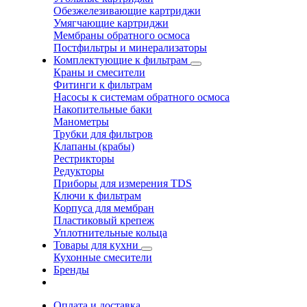
Обезжелезивающие картриджи
Умягчающие картриджи
Мембраны обратного осмоса
Постфильтры и минерализаторы
Комплектующие к фильтрам
Краны и смесители
Фитинги к фильтрам
Насосы к системам обратного осмоса
Накопительные баки
Манометры
Трубки для фильтров
Клапаны (крабы)
Рестрикторы
Редукторы
Приборы для измерения TDS
Ключи к фильтрам
Корпуса для мембран
Пластиковый крепеж
Уплотнительные кольца
Товары для кухни
Кухонные смесители
Бренды
Оплата и доставка