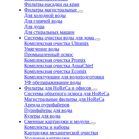
Фильтры-насадки на кран
Фильтры магистральные
Для холодной воды
Для горячей воды
Для душа
Для стиральных машин
Системы очистки воды для дома
Комплексная очистка Ultramix
Умягчение воды
Промышленный осмос
Комплексная очистка Promix
Комплексная очистка AquaChief
Комплексная очистка Ecomix
Комплектующие для водоподготовки
УФ обеззараживание воды
Фильтры для HoReCa и офисов
Системы обратного осмоса для HoReCa
Магистральные фильтры для HoReCa
Аренда пурифайеров
Пурифайеры для воды
Кулеры для воды
Сменные картриджи и модули
Комплекты и наборы
Картриджи механической очистки
Угольные картриджи