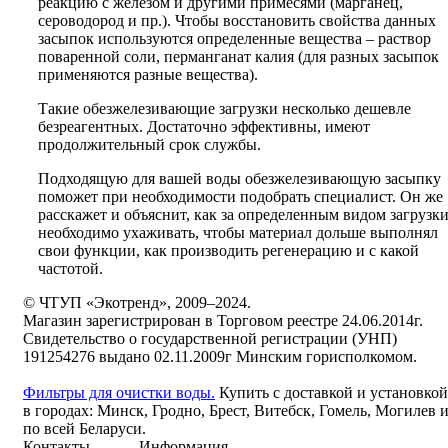
реакцию с железом и другими примесями (марганец,
сероводород и пр.). Чтобы восстановить свойства данных
засыпок используются определенные вещества – раствор
поваренной соли, перманганат калия (для разных засыпок
применяются разные вещества).
Такие обезжелезивающие загрузки несколько дешевле
безреагентных. Достаточно эффективны, имеют
продолжительный срок службы.
Подходящую для вашей воды обезжелезивающую засыпку
поможет при необходимости подобрать специалист. Он же
расскажет и объяснит, как за определенным видом загрузк
необходимо ухаживать, чтобы материал дольше выполнял
свои функции, как производить регенерацию и с какой
частотой.
© ЧТУП «Экотренд», 2009–2024.
Магазин зарегистрирован в Торговом реестре 24.06.2014г.
Свидетельство о государственной регистрации (УНП)
191254276 выдано 02.11.2009г Минским горисполкомом.
Фильтры для очистки воды.
Купить с доставкой и установкой
в городах: Минск, Гродно, Брест, Витебск, Гомель, Могилев 
по всей Беларуси.
Контакты
Информация