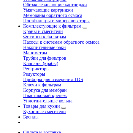
Обезжелезивающие картриджи
Умягчающие картриджи
Мембраны обратного осмоса
Постфильтры и минерализаторы
Комплектующие к фильтрам
Краны и смесители
Фитинги к фильтрам
Насосы к системам обратного осмоса
Накопительные баки
Манометры
Трубки для фильтров
Клапаны (крабы)
Рестрикторы
Редукторы
Приборы для измерения TDS
Ключи к фильтрам
Корпуса для мембран
Пластиковый крепеж
Уплотнительные кольца
Товары для кухни
Кухонные смесители
Бренды
Оплата и доставка