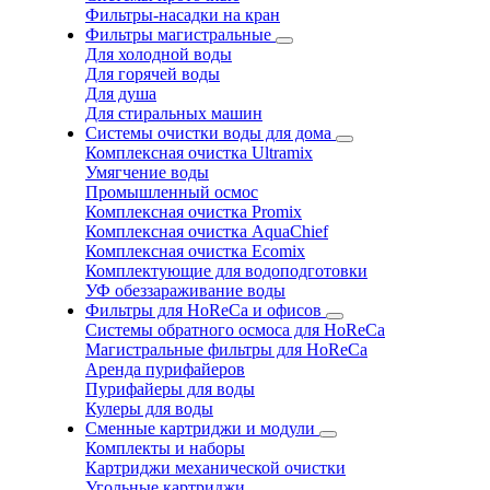
Фильтры-насадки на кран
Фильтры магистральные
Для холодной воды
Для горячей воды
Для душа
Для стиральных машин
Системы очистки воды для дома
Комплексная очистка Ultramix
Умягчение воды
Промышленный осмос
Комплексная очистка Promix
Комплексная очистка AquaChief
Комплексная очистка Ecomix
Комплектующие для водоподготовки
УФ обеззараживание воды
Фильтры для HoReCa и офисов
Системы обратного осмоса для HoReCa
Магистральные фильтры для HoReCa
Аренда пурифайеров
Пурифайеры для воды
Кулеры для воды
Сменные картриджи и модули
Комплекты и наборы
Картриджи механической очистки
Угольные картриджи