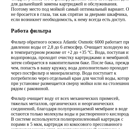
для дальнейшей замены картриджей и обслуживания.
Поэтому место под мойкой самый оптимальный вариант. 
не бросается в глаза, так как спрятан за дверьми шкафчика,
если возникнет необходимость, к нему всегда есть доступ.
Работа фильтра
Фильтр обратного осмоса Atlantic Osmotic 6000 работает пр
давлении воды от 2,8 до 6 атмосфер. Очищает холодную в
в температурном режиме от +2 до +35 °C. Вода, поступая и
водопровода, проходит очистку картриджами и мембраной
затем собирается в накопительном баке. После бака, прежд
чем, попасть в вашу кружку, вода дополнительно проходит
через постфильтр и минерализатор. Вода поступает к
потребителю через отдельный кран для чистой воды, кото
при установке размещается сверху мойки или на столешни
рядом с раковиной.
Фильтр очищает воду от всех механических примесей,
тяжелых металлов, органических и неорганических
соединений, благодаря полупроницаемой мембране в воде
остаются только молекулы воды и растворенного кислород
В системе используются полипропиленовый картридж с
порами в 5 мкм, картридж из кокосового прессованного