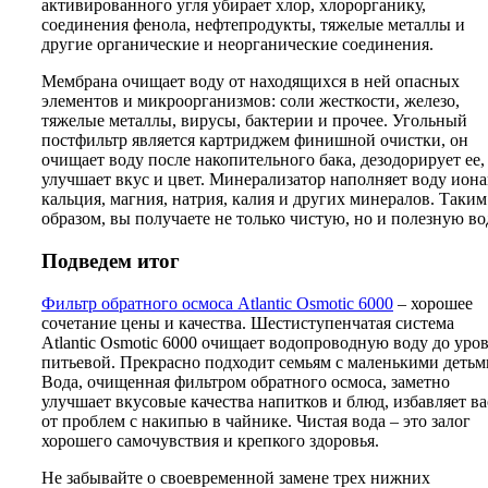
активированного угля убирает хлор, хлорорганику,
соединения фенола, нефтепродукты, тяжелые металлы и
другие органические и неорганические соединения.
Мембрана очищает воду от находящихся в ней опасных
элементов и микроорганизмов: соли жесткости, железо,
тяжелые металлы, вирусы, бактерии и прочее. Угольный
постфильтр является картриджем финишной очистки, он
очищает воду после накопительного бака, дезодорирует ее,
улучшает вкус и цвет. Минерализатор наполняет воду ион
кальция, магния, натрия, калия и других минералов. Таким
образом, вы получаете не только чистую, но и полезную во
Подведем итог
Фильтр обратного осмоса Atlantic Osmotic 6000
– хорошее
сочетание цены и качества. Шестиступенчатая система
Atlantic Osmotic 6000 очищает водопроводную воду до уро
питьевой. Прекрасно подходит семьям с маленькими детьм
Вода, очищенная фильтром обратного осмоса, заметно
улучшает вкусовые качества напитков и блюд, избавляет ва
от проблем с накипью в чайнике. Чистая вода – это залог
хорошего самочувствия и крепкого здоровья.
Не забывайте о своевременной замене трех нижних