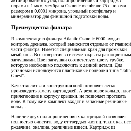
активированного угля, полипропиленовый картридж с
порами в 1 мкм, мембрана Osmotic membrane 75 с порами
размером в 0,0001 микрона, угольный постфильтр и
минерализатор для финишной подготовки воды.
Преимущества фильтра
В комплектацию фильтра Atlantic Osmotic 6000 входит
контроль дренажа, который выносится отдельно от главной
части фильтра. Имеется специальный кран для промывки
мембраны. Все отверстия в системе закрыты разноцветны
заглушками. Цвет заглушки соответствует цвету трубке,
которую необходимо подключить к данной детали. Для
установки используются пластиковые подводки типа "John
Guest".
Качество литья и конструкция колб позволяет легко
производить замену картриджей. А резиновое кольцо, пло
прилегающие к корпусу крышки, не позволяет протекать
воде. К тому же в комплект входят и запасные резиновые
кольца.
Наличие двух полипропиленовых картриджей позволяет
полностью очистить воду от твердых частиц, таких как пес
ржавчина, окалина, различные взвеси. Картридж из