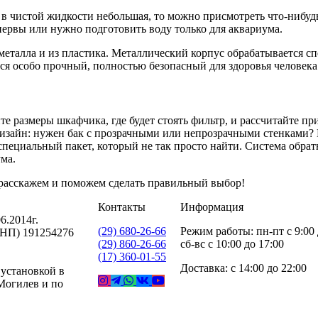
ь в чистой жидкости небольшая, то можно присмотреть что-нибуд
 нервы или нужно подготовить воду только для аквариума.
еталла и из пластика. Металлический корпус обрабатывается с
ется особо прочный, полностью безопасный для здоровья человек
е размеры шкафчика, где будет стоять фильтр, и рассчитайте пр
дизайн: нужен бак с прозрачными или непрозрачными стенками? 
специальный пакет, который не так просто найти. Система обратно
ма.
расскажем и поможем сделать правильный выбор!
Контакты
Информация
6.2014г.
(29) 680-26-66
Режим работы: пн-пт с 9:00 
УНП) 191254276
(29) 860-26-66
сб-вс с 10:00 до 17:00
(17) 360-01-55
Доставка: с 14:00 до 22:00
 установкой в
 Могилев и по