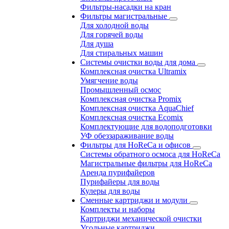
Фильтры-насадки на кран
Фильтры магистральные
Для холодной воды
Для горячей воды
Для душа
Для стиральных машин
Системы очистки воды для дома
Комплексная очистка Ultramix
Умягчение воды
Промышленный осмос
Комплексная очистка Promix
Комплексная очистка AquaChief
Комплексная очистка Ecomix
Комплектующие для водоподготовки
УФ обеззараживание воды
Фильтры для HoReCa и офисов
Системы обратного осмоса для HoReCa
Магистральные фильтры для HoReCa
Аренда пурифайеров
Пурифайеры для воды
Кулеры для воды
Сменные картриджи и модули
Комплекты и наборы
Картриджи механической очистки
Угольные картриджи