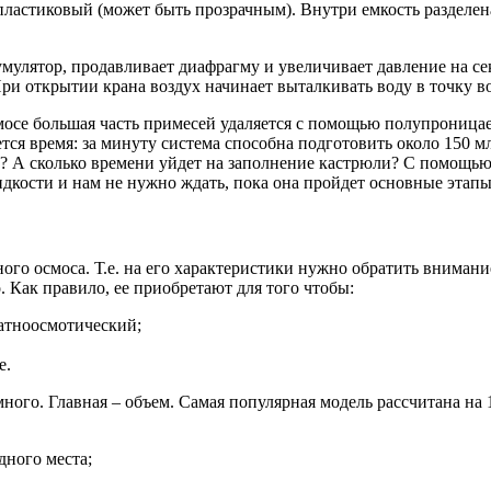
пластиковый (может быть прозрачным). Внутри емкость разделен
мулятор, продавливает диафрагму и увеличивает давление на сек
При открытии крана воздух начинает выталкивать воду в точку в
смосе большая часть примесей удаляется с помощью полупроница
тся время: за минуту система способна подготовить около 150 мл
 А сколько времени уйдет на заполнение кастрюли? С помощью б
дкости и нам не нужно ждать, пока она пройдет основные этап
ного осмоса. Т.е. на его характеристики нужно обратить вниман
 Как правило, ее приобретают для того чтобы:
атноосмотический;
е.
ного. Главная – объем. Самая популярная модель рассчитана на 
дного места;