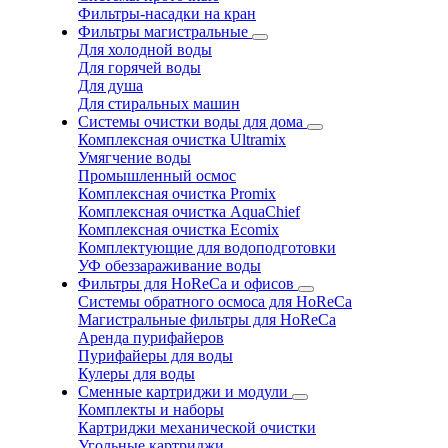
Фильтры-насадки на кран
Фильтры магистральные
Для холодной воды
Для горячей воды
Для душа
Для стиральных машин
Системы очистки воды для дома
Комплексная очистка Ultramix
Умягчение воды
Промышленный осмос
Комплексная очистка Promix
Комплексная очистка AquaChief
Комплексная очистка Ecomix
Комплектующие для водоподготовки
УФ обеззараживание воды
Фильтры для HoReCa и офисов
Системы обратного осмоса для HoReCa
Магистральные фильтры для HoReCa
Аренда пурифайеров
Пурифайеры для воды
Кулеры для воды
Сменные картриджи и модули
Комплекты и наборы
Картриджи механической очистки
Угольные картриджи