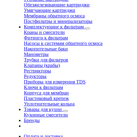
Обезжелезивающие картриджи
Умягчающие картриджи
Мембраны обратного осмоса
Постфильтры и минерализаторы
Комплектующие к фильтрам
Краны и смесители
Фитинги к фильтрам
Насосы к системам обратного осмоса
Накопительные баки
Манометры
Трубки для фильтров
Клапаны (крабы)
Рестрикторы
Редукторы
Приборы для измерения TDS
Ключи к фильтрам
Корпуса для мембран
Пластиковый крепеж
Уплотнительные кольца
Товары для кухни
Кухонные смесители
Бренды
Оплата и доставка