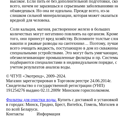
высокое. Если пить ее без дополнительной подготовки, ско
всего, ничем не заразишься и серьезными заболеваниями н
обзаведешься. Но она не идеальна. Прежде всего, из-за
слишком сильной минерализации, которая может оказаться
вредной для человека.
Соли кальция, магния, растворенное железо в больших
количествах могут негативно повлиять на организм. Кроме
того, они принесут вред хозяйству. Вспомните толстые сло
накипи и ржавые разводы на сантехнике… Поэтому, лучш
всего очищать жидкость, поступающую в дом из скважины
специальными устройствами. Это могут быть умягчающие
обезжелезивающие промышленные фильтры и пр. Систем
подбираются специалистами в индивидуальном порядке, с
учетом результатов анализа воды.
© ЧТУП «Экотренд», 2009–2024.
Магазин зарегистрирован в Торговом реестре 24.06.2014г.
Свидетельство о государственной регистрации (УНП)
191254276 выдано 02.11.2009г Минским горисполкомом.
Фильтры для очистки воды.
Купить с доставкой и установкой
в городах: Минск, Гродно, Брест, Витебск, Гомель, Могилев 
по всей Беларуси.
Контакты
Информация