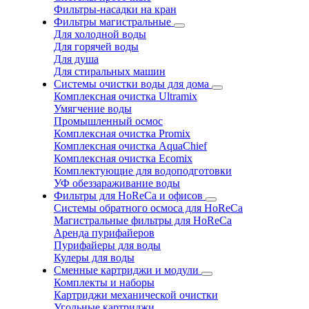
Фильтры-насадки на кран
Фильтры магистральные
Для холодной воды
Для горячей воды
Для душа
Для стиральных машин
Системы очистки воды для дома
Комплексная очистка Ultramix
Умягчение воды
Промышленный осмос
Комплексная очистка Promix
Комплексная очистка AquaChief
Комплексная очистка Ecomix
Комплектующие для водоподготовки
УФ обеззараживание воды
Фильтры для HoReCa и офисов
Системы обратного осмоса для HoReCa
Магистральные фильтры для HoReCa
Аренда пурифайеров
Пурифайеры для воды
Кулеры для воды
Сменные картриджи и модули
Комплекты и наборы
Картриджи механической очистки
Угольные картриджи