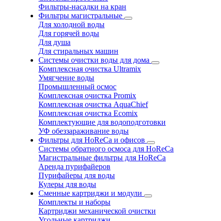
Фильтры-насадки на кран
Фильтры магистральные
Для холодной воды
Для горячей воды
Для душа
Для стиральных машин
Системы очистки воды для дома
Комплексная очистка Ultramix
Умягчение воды
Промышленный осмос
Комплексная очистка Promix
Комплексная очистка AquaChief
Комплексная очистка Ecomix
Комплектующие для водоподготовки
УФ обеззараживание воды
Фильтры для HoReCa и офисов
Системы обратного осмоса для HoReCa
Магистральные фильтры для HoReCa
Аренда пурифайеров
Пурифайеры для воды
Кулеры для воды
Сменные картриджи и модули
Комплекты и наборы
Картриджи механической очистки
Угольные картриджи