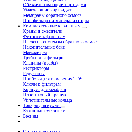
Обезжелезивающие картриджи
Умягчающие картриджи
Мембраны обратного осмоса
Постфильтры и минерализаторы
Комплектующие к фильтрам
Краны и смесители
Фитинги к фильтрам
Насосы к системам обратного осмоса
Накопительные баки
Манометры
Трубки для фильтров
Клапаны (крабы)
Рестрикторы
Редукторы
Приборы для измерения TDS
Ключи к фильтрам
Корпуса для мембран
Пластиковый крепеж
Уплотнительные кольца
Товары для кухни
Кухонные смесители
Бренды
Оплата и доставка