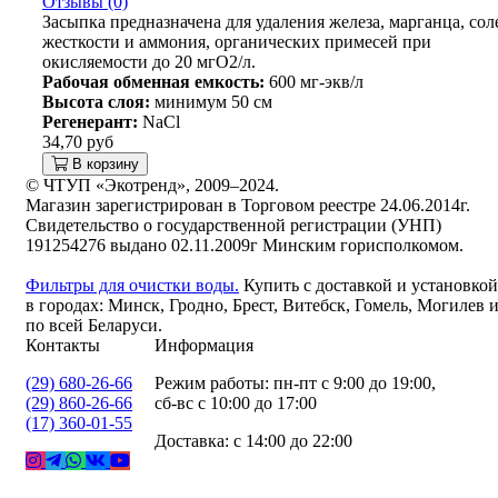
Отзывы (0)
Засыпка предназначена для удаления железа, марганца, сол
жесткости и аммония, органических примесей при
окисляемости до 20 мгO2/л.
Рабочая обменная емкость:
600 мг-экв/л
Высота слоя:
минимум 50 см
Регенерант:
NaCl
34,70 руб
В корзину
© ЧТУП «Экотренд», 2009–2024.
Магазин зарегистрирован в Торговом реестре 24.06.2014г.
Свидетельство о государственной регистрации (УНП)
191254276 выдано 02.11.2009г Минским горисполкомом.
Фильтры для очистки воды.
Купить с доставкой и установкой
в городах: Минск, Гродно, Брест, Витебск, Гомель, Могилев 
по всей Беларуси.
Контакты
Информация
(29) 680-26-66
Режим работы: пн-пт с 9:00 до 19:00,
(29) 860-26-66
сб-вс с 10:00 до 17:00
(17) 360-01-55
Доставка: с 14:00 до 22:00