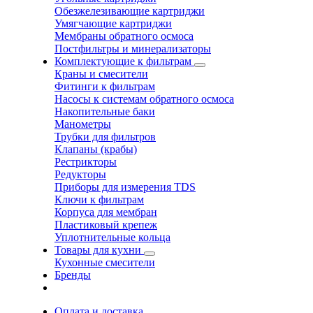
Обезжелезивающие картриджи
Умягчающие картриджи
Мембраны обратного осмоса
Постфильтры и минерализаторы
Комплектующие к фильтрам
Краны и смесители
Фитинги к фильтрам
Насосы к системам обратного осмоса
Накопительные баки
Манометры
Трубки для фильтров
Клапаны (крабы)
Рестрикторы
Редукторы
Приборы для измерения TDS
Ключи к фильтрам
Корпуса для мембран
Пластиковый крепеж
Уплотнительные кольца
Товары для кухни
Кухонные смесители
Бренды
Оплата и доставка