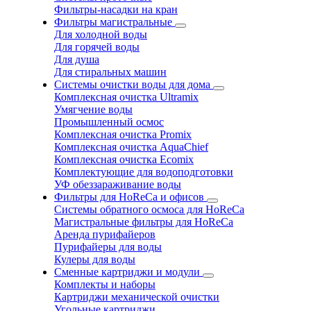
Фильтры-насадки на кран
Фильтры магистральные
Для холодной воды
Для горячей воды
Для душа
Для стиральных машин
Системы очистки воды для дома
Комплексная очистка Ultramix
Умягчение воды
Промышленный осмос
Комплексная очистка Promix
Комплексная очистка AquaChief
Комплексная очистка Ecomix
Комплектующие для водоподготовки
УФ обеззараживание воды
Фильтры для HoReCa и офисов
Системы обратного осмоса для HoReCa
Магистральные фильтры для HoReCa
Аренда пурифайеров
Пурифайеры для воды
Кулеры для воды
Сменные картриджи и модули
Комплекты и наборы
Картриджи механической очистки
Угольные картриджи