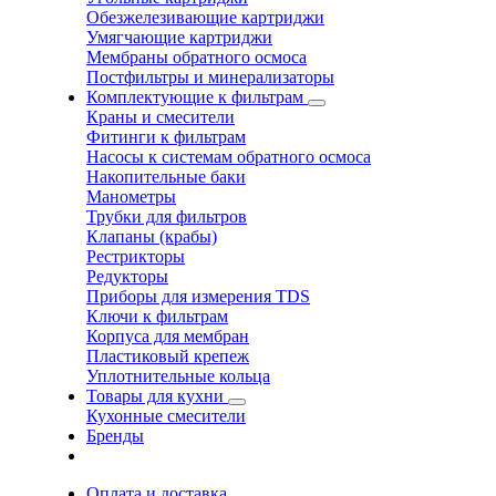
Обезжелезивающие картриджи
Умягчающие картриджи
Мембраны обратного осмоса
Постфильтры и минерализаторы
Комплектующие к фильтрам
Краны и смесители
Фитинги к фильтрам
Насосы к системам обратного осмоса
Накопительные баки
Манометры
Трубки для фильтров
Клапаны (крабы)
Рестрикторы
Редукторы
Приборы для измерения TDS
Ключи к фильтрам
Корпуса для мембран
Пластиковый крепеж
Уплотнительные кольца
Товары для кухни
Кухонные смесители
Бренды
Оплата и доставка