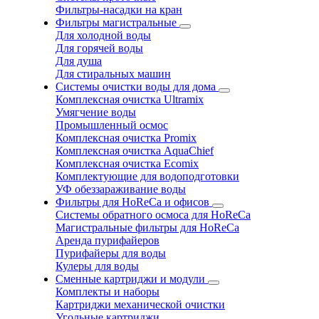
Фильтры-насадки на кран
Фильтры магистральные
Для холодной воды
Для горячей воды
Для душа
Для стиральных машин
Системы очистки воды для дома
Комплексная очистка Ultramix
Умягчение воды
Промышленный осмос
Комплексная очистка Promix
Комплексная очистка AquaChief
Комплексная очистка Ecomix
Комплектующие для водоподготовки
УФ обеззараживание воды
Фильтры для HoReCa и офисов
Системы обратного осмоса для HoReCa
Магистральные фильтры для HoReCa
Аренда пурифайеров
Пурифайеры для воды
Кулеры для воды
Сменные картриджи и модули
Комплекты и наборы
Картриджи механической очистки
Угольные картриджи