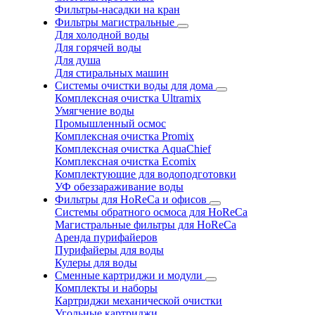
Фильтры-насадки на кран
Фильтры магистральные
Для холодной воды
Для горячей воды
Для душа
Для стиральных машин
Системы очистки воды для дома
Комплексная очистка Ultramix
Умягчение воды
Промышленный осмос
Комплексная очистка Promix
Комплексная очистка AquaChief
Комплексная очистка Ecomix
Комплектующие для водоподготовки
УФ обеззараживание воды
Фильтры для HoReCa и офисов
Системы обратного осмоса для HoReCa
Магистральные фильтры для HoReCa
Аренда пурифайеров
Пурифайеры для воды
Кулеры для воды
Сменные картриджи и модули
Комплекты и наборы
Картриджи механической очистки
Угольные картриджи