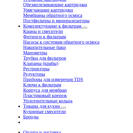
Обезжелезивающие картриджи
Умягчающие картриджи
Мембраны обратного осмоса
Постфильтры и минерализаторы
Комплектующие к фильтрам
Краны и смесители
Фитинги к фильтрам
Насосы к системам обратного осмоса
Накопительные баки
Манометры
Трубки для фильтров
Клапаны (крабы)
Рестрикторы
Редукторы
Приборы для измерения TDS
Ключи к фильтрам
Корпуса для мембран
Пластиковый крепеж
Уплотнительные кольца
Товары для кухни
Кухонные смесители
Бренды
Оплата и доставка