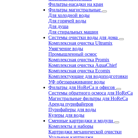
Фильтры-насадки на кран
Фильтры магистральные
Для холодной воды
Для горячей воды
Для душа
Для стиральных машин
Системы очистки воды для дома
Комплексная очистка Ultramix
Умягчение воды
Промышленный осмос
Комплексная очистка Promix
Комплексная очистка AquaChief
Комплексная очистка Ecomix
Комплектующие для водоподготовки
УФ обеззараживание воды
Фильтры для HoReCa и офисов
Системы обратного осмоса для HoReCa
Магистральные фильтры для HoReCa
Аренда пурифайеров
Пурифайеры для воды
Кулеры для воды
Сменные картриджи и модули
Комплекты и наборы
Картриджи механической очистки
Угольные картриджи