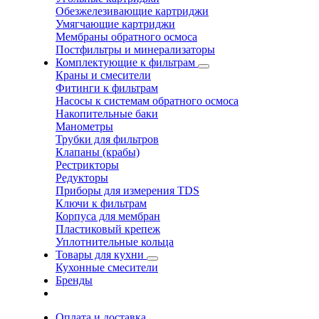
Обезжелезивающие картриджи
Умягчающие картриджи
Мембраны обратного осмоса
Постфильтры и минерализаторы
Комплектующие к фильтрам
Краны и смесители
Фитинги к фильтрам
Насосы к системам обратного осмоса
Накопительные баки
Манометры
Трубки для фильтров
Клапаны (крабы)
Рестрикторы
Редукторы
Приборы для измерения TDS
Ключи к фильтрам
Корпуса для мембран
Пластиковый крепеж
Уплотнительные кольца
Товары для кухни
Кухонные смесители
Бренды
Оплата и доставка