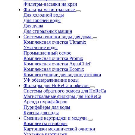
Фильтры-насадки на кран
Фильтры магистральные
Для холодной воды
Для горячей воды
Для душа
Для стиральных машин
Системы очистки воды для дома
Комплексная очистка Ultramix
Умягчение воды
Промышленный осмос
Комплексная очистка Promix
Комплексная очистка AquaChief
Комплексная очистка Ecomix
Комплектующие для водоподготовки
УФ обеззараживание воды
Фильтры для HoReCa и офисов
Системы обратного осмоса для HoReCa
Магистральные фильтры для HoReCa
Аренда пурифайеров
Пурифайеры для воды
Кулеры для воды
Сменные картриджи и модули
Комплекты и наборы
Картриджи механической очистки
Угольные картриджи