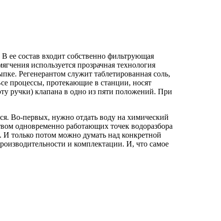
. В ее состав входит собственно фильтрующая
мягчения используется прозрачная технология
пке. Регенерантом служит таблетированная соль,
Все процессы, протекающие в станции, носят
ту ручки) клапана в одно из пяти положений. При
ся. Во-первых, нужно отдать воду на химический
ством одновременно работающих точек водоразбора
а. И только потом можно думать над конкретной
роизводительности и комплектации. И, что самое