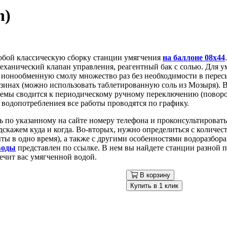
n)
собой классическую сборку станции умягчения
на баллоне 08х44
еханический клапан управления, реагентный бак с солью. Для у
 ионообменную смолу множество раз без необходимости в пересы
газинах (можно использовать таблетированную соль из Мозыря). 
темы сводится к периодическому ручному переключению (поворо
водопотреблениея все работы проводятся по графику.
 по указанному на сайте номеру телефона и проконсультировать
скажем куда и когда. Во-вторых, нужно определиться с количе
ыты в одно время), а также с другими особенностями водоразбор
воды
представлен по ссылке. В нем вы найдете станции разной п
ечит вас умягченной водой.
В корзину
Купить в 1 клик