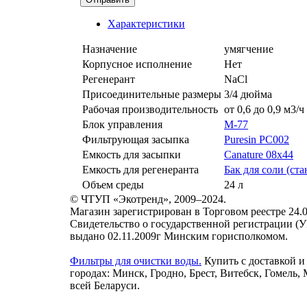
Характеристики
Назначение
умягчение
Корпусное исполнение
Нет
Регенерант
NaCl
Присоединительные размеры
3/4 дюйма
Рабочая производительность
от 0,6 до 0,9 м3/ч
Блок управления
M-77
Фильтрующая засыпка
Puresin PC002
Емкость для засыпки
Canature 08х44
Емкость для регенеранта
Бак для соли (ст
Объем среды
24 л
© ЧТУП «Экотренд», 2009–2024.
Магазин зарегистрирован в Торговом реестре 24.0
Свидетельство о государственной регистрации (
выдано 02.11.2009г Минским горисполкомом.
Фильтры для очистки воды.
Купить с доставкой и
городах: Минск, Гродно, Брест, Витебск, Гомель,
всей Беларуси.