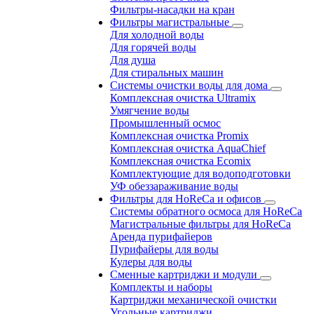
Фильтры-насадки на кран
Фильтры магистральные
Для холодной воды
Для горячей воды
Для душа
Для стиральных машин
Системы очистки воды для дома
Комплексная очистка Ultramix
Умягчение воды
Промышленный осмос
Комплексная очистка Promix
Комплексная очистка AquaChief
Комплексная очистка Ecomix
Комплектующие для водоподготовки
УФ обеззараживание воды
Фильтры для HoReCa и офисов
Системы обратного осмоса для HoReCa
Магистральные фильтры для HoReCa
Аренда пурифайеров
Пурифайеры для воды
Кулеры для воды
Сменные картриджи и модули
Комплекты и наборы
Картриджи механической очистки
Угольные картриджи