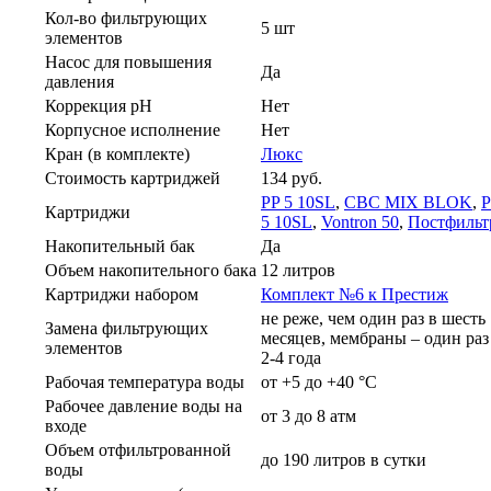
Кол-во фильтрующих
5 шт
элементов
Насос для повышения
Да
давления
Коррекция pH
Нет
Корпусное исполнение
Нет
Кран (в комплекте)
Люкс
Стоимость картриджей
134
руб.
PP 5 10SL
,
СВС MIX BLOK
,
P
Картриджи
5 10SL
,
Vontron 50
,
Постфильт
Накопительный бак
Да
Объем накопительного бака
12 литров
Картриджи набором
Комплект №6 к Престиж
не реже, чем один раз в шесть
Замена фильтрующих
месяцев, мембраны – один раз
элементов
2-4 года
Рабочая температура воды
от +5 до +40 °C
Рабочее давление воды на
от 3 до 8 атм
входе
Объем отфильтрованной
до 190 литров в сутки
воды