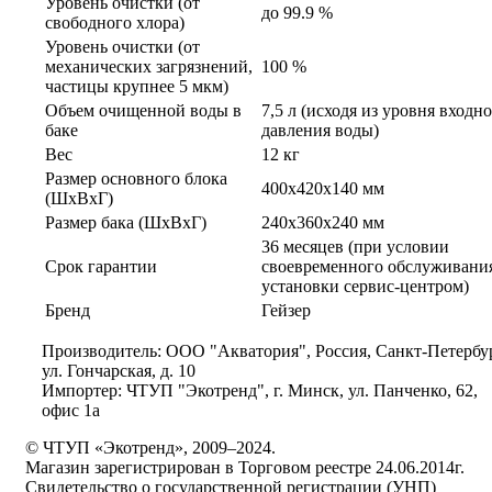
Уровень очистки (от
до 99.9 %
свободного хлора)
Уровень очистки (от
механических загрязнений,
100 %
частицы крупнее 5 мкм)
Объем очищенной воды в
7,5 л (исходя из уровня входн
баке
давления воды)
Вес
12 кг
Размер основного блока
400x420x140 мм
(ШxВxГ)
Размер бака (ШxВxГ)
240x360x240 мм
36 месяцев (при условии
Срок гарантии
своевременного обслуживани
установки сервис-центром)
Бренд
Гейзер
Производитель: ООО "Акватория", Россия, Санкт-Петербур
ул. Гончарская, д. 10
Импортер: ЧТУП "Экотренд", г. Минск, ул. Панченко, 62,
офис 1а
© ЧТУП «Экотренд», 2009–2024.
Магазин зарегистрирован в Торговом реестре 24.06.2014г.
Свидетельство о государственной регистрации (УНП)