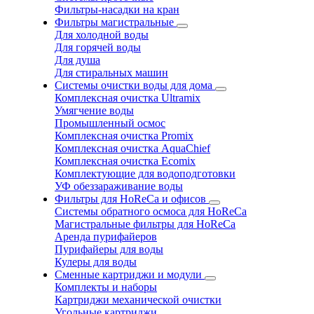
Фильтры-насадки на кран
Фильтры магистральные
Для холодной воды
Для горячей воды
Для душа
Для стиральных машин
Системы очистки воды для дома
Комплексная очистка Ultramix
Умягчение воды
Промышленный осмос
Комплексная очистка Promix
Комплексная очистка AquaChief
Комплексная очистка Ecomix
Комплектующие для водоподготовки
УФ обеззараживание воды
Фильтры для HoReCa и офисов
Системы обратного осмоса для HoReCa
Магистральные фильтры для HoReCa
Аренда пурифайеров
Пурифайеры для воды
Кулеры для воды
Сменные картриджи и модули
Комплекты и наборы
Картриджи механической очистки
Угольные картриджи