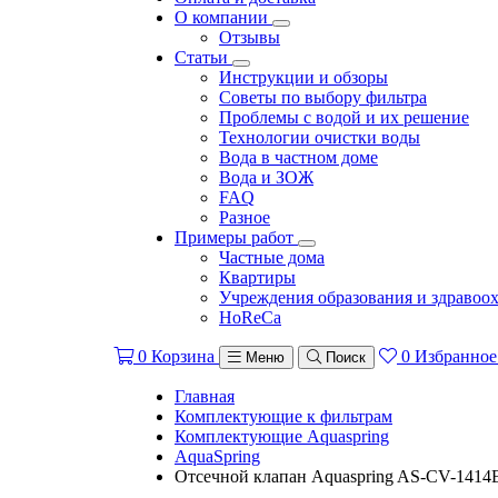
О компании
Отзывы
Статьи
Инструкции и обзоры
Советы по выбору фильтра
Проблемы с водой и их решение
Технологии очистки воды
Вода в частном доме
Вода и ЗОЖ
FAQ
Разное
Примеры работ
Частные дома
Квартиры
Учреждения образования и здравоо
HoReCa
0
Корзина
0
Избранное
Меню
Поиск
Главная
Комплектующие к фильтрам
Комплектующие Aquaspring
AquaSpring
Отсечной клапан Aquaspring AS-CV-1414