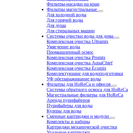
Фильтры-насадки на кран
Фильтры магистральные
Для холодной воды
Для горячей воды
Для душа
Для стиральных машин
Системы очистки воды для дома
Комплексная очистка Ultramix
Умягчение воды
Промышленный осмос
Комплексная очистка Promix
Комплексная очистка AquaChief
Комплексная очистка Ecomix
Комплектующие для водоподготовки
УФ обеззараживание воды
Фильтры для HoReCa и офисов
Системы обратного осмоса для HoReCa
Магистральные фильтры для HoReCa
Аренда пурифайеров
Пурифайеры для воды
Кулеры для воды
Сменные картриджи и модули
Комплекты и наборы
Картриджи механической очистки
Угольные картриджи