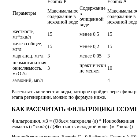
Ecomix P
Ecomix A
Содержание
Максимальное
Максимально
Параметры
в
содержание в
содержание в
очищенной
исходной воде
исходной вод
воде
жесткость,
15
менее 0,5
15
мг*экв/л
железо общее,
15
менее 0,2
15
мг/л
марганец, мг/л
3
менее 0,05
3
перманганатная
практически
окисляемость,
3
10
не меняет
мгО2/л
аммоний, мг/л
-
-
4
Рассчитать количество воды, которое пройдет через фильтр
этапа регенерации, можно по формуле ниже.
КАК РАССЧИТАТЬ ФИЛЬТРОЦИКЛ ECOM
Фильтроцикл, м3 = (Объем материала (л) * Ионообменная
емкость (г*экв/л)) / (Жесткость исходной воды (мг*экв/л))
Ионообменная емкость Ecomix C - 0,6 г*экв/л, Ecomix A (P) 