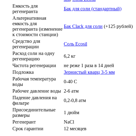
Емкость для
Бак для соли (стандартный)
регенеранта
Альтернативная
емкость для
Бак Clack для соли
(+125 рублей)
регенеранта (изменение
к стоимости станции)
Средство для
Соль Ecosil
регенерации
Расход соли на одну
6,2 кг
регенерацию
Частота регенерации
не реже 1 раза в 14 дней
Подложка
Зернистый кварц 3-5 мм
Рабочая температура
0-40 С
воды
Рабочее давление воды
2-6 атм
Падение давления на
0,2-0,8 атм
фильтре
Присоединительные
1 дюйм
размеры
Регенерант
NaCl
Срок гарантии
12 месяцев