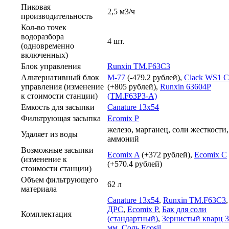
Пиковая
2,5 м3/ч
производительность
Кол-во точек
водоразбора
4 шт.
(одновременно
включенных)
Блок управления
Runxin TM.F63C3
Альтернативный блок
M-77
(-479.2 рублей),
Clack WS1 C
управления (изменение
(+805 рублей),
Runxin 63604P
к стоимости станции)
(TM.F63P3-A)
Емкость для засыпки
Canature 13х54
Фильтрующая засыпка
Ecomix P
железо, марганец, соли жесткости,
Удаляет из воды
аммоний
Возможные засыпки
Ecomix A
(+372 рублей),
Ecomix С
(изменение к
(+570.4 рублей)
стоимости станции)
Объем фильтрующего
62 л
материала
Canature 13х54
,
Runxin TM.F63C3
,
ДРС
,
Ecomix P
,
Бак для соли
Комплектация
(стандартный)
,
Зернистый кварц 3
мм
,
Соль Ecosil