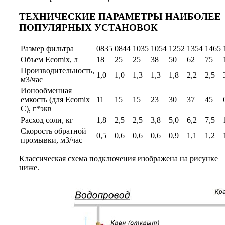
ТЕХНИЧЕСКИЕ ПАРАМЕТРЫ НАИБОЛЕЕ
ПОПУЛЯРНЫХ УСТАНОВОК
Размер фильтра
0835
0844
1035
1054
1252
1354
1465
Объем Ecomix, л
18
25
25
38
50
62
75
Производительность,
1,0
1,0
1,3
1,3
1,8
2,2
2,5
м3/час
Ионообменная
емкость (для Ecomix
11
15
15
23
30
37
45
C), г*экв
Расход соли, кг
1,8
2,5
2,5
3,8
5,0
6,2
7,5
Скорость обратной
0,5
0,6
0,6
0,6
0,9
1,1
1,2
промывки, м3/час
Классическая схема подключения изображена на рисунке
ниже.