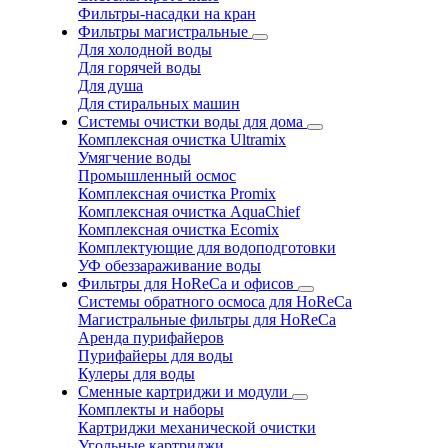
Фильтры-насадки на кран
Фильтры магистральные
Для холодной воды
Для горячей воды
Для душа
Для стиральных машин
Системы очистки воды для дома
Комплексная очистка Ultramix
Умягчение воды
Промышленный осмос
Комплексная очистка Promix
Комплексная очистка AquaChief
Комплексная очистка Ecomix
Комплектующие для водоподготовки
УФ обеззараживание воды
Фильтры для HoReCa и офисов
Системы обратного осмоса для HoReCa
Магистральные фильтры для HoReCa
Аренда пурифайеров
Пурифайеры для воды
Кулеры для воды
Сменные картриджи и модули
Комплекты и наборы
Картриджи механической очистки
Угольные картриджи