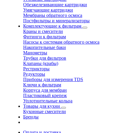
Обезжелезивающие картриджи
Умягчающие картриджи
Мембраны обратного осмоса
Постфильтры и минерализаторы
Комплектующие к фильтрам
Краны и смесители
Фитинги к фильтрам
Насосы к системам обратного осмоса
Накопительные баки
Манометры
Трубки для фильтров
Клапаны (крабы)
Рестрикторы
Редукторы
Приборы для измерения TDS
Ключи к фильтрам
Корпуса для мембран
Пластиковый крепеж
Уплотнительные кольца
Товары для кухни
Кухонные смесители
Бренды
Оплата и доставка