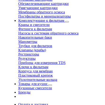
Обезжелезивающие картриджи
Умягчающие картриджи
Мембраны обратного осмоса
Постфильтры и минерализаторы
Комплектующие к фильтрам
Краны и смесители
Фитинги к фильтрам
Насосы к системам обратного осмоса
Накопительные баки
Манометры
Трубки для фильтров
Клапаны (крабы)
Рестрикторы
Редукторы
Приборы для измерения TDS
Ключи к фильтрам
Корпуса для мембран
Пластиковый крепеж
Уплотнительные кольца
Товары для кухни
Кухонные смесители
Бренды
Оплата и доставка