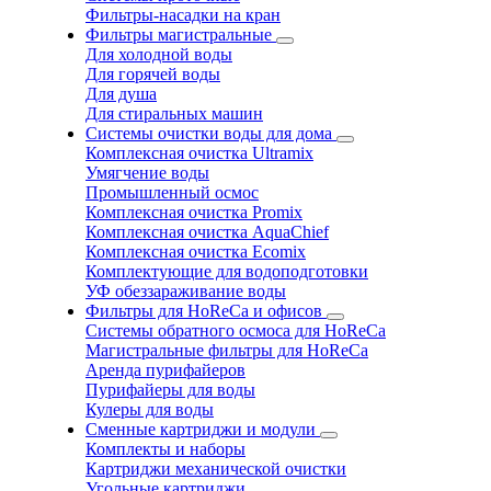
Фильтры-насадки на кран
Фильтры магистральные
Для холодной воды
Для горячей воды
Для душа
Для стиральных машин
Системы очистки воды для дома
Комплексная очистка Ultramix
Умягчение воды
Промышленный осмос
Комплексная очистка Promix
Комплексная очистка AquaChief
Комплексная очистка Ecomix
Комплектующие для водоподготовки
УФ обеззараживание воды
Фильтры для HoReCa и офисов
Системы обратного осмоса для HoReCa
Магистральные фильтры для HoReCa
Аренда пурифайеров
Пурифайеры для воды
Кулеры для воды
Сменные картриджи и модули
Комплекты и наборы
Картриджи механической очистки
Угольные картриджи