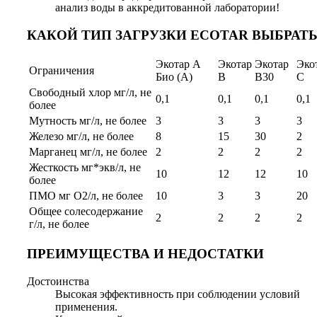
анализ воды в аккредитованной лаборатории!
КАКОЙ ТИП ЗАГРУЗКИ ECOTAR ВЫБРАТЬ
Экотар А
Экотар
Экотар
Эко
Ограничения
Био (А)
В
В30
С
Свободный хлор мг/л, не
0,1
0,1
0,1
0,1
более
Мутность мг/л, не более
3
3
3
3
Железо мг/л, не более
8
15
30
2
Марганец мг/л, не более
2
2
2
2
Жесткость мг*экв/л, не
10
12
12
10
более
ПМО мг О2/л, не более
10
3
3
20
Общее солесодержание
2
2
2
2
г/л, не более
ПРЕИМУЩЕСТВА И НЕДОСТАТКИ
Достоинства
Высокая эффективность при соблюдении условий
применения.