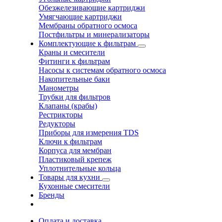
Обезжелезивающие картриджи
Умягчающие картриджи
Мембраны обратного осмоса
Постфильтры и минерализаторы
Комплектующие к фильтрам
Краны и смесители
Фитинги к фильтрам
Насосы к системам обратного осмоса
Накопительные баки
Манометры
Трубки для фильтров
Клапаны (крабы)
Рестрикторы
Редукторы
Приборы для измерения TDS
Ключи к фильтрам
Корпуса для мембран
Пластиковый крепеж
Уплотнительные кольца
Товары для кухни
Кухонные смесители
Бренды
Оплата и доставка