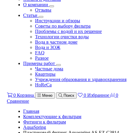
О компании
Отзывы
Статьи
Инструкции и обзоры
Советы по выбору фильтра
Проблемы с водой и их решение
Технологии очистки воды
Вода в частном доме
Вода и ЗОЖ
FAQ
Разное
Примеры работ
Частные дома
Квартиры
Учреждения образования и здравоохранения
HoReCa
0
Корзина
0
Избранное
0
Меню
Поиск
Сравнение
Главная
Комплектующие к фильтрам
Фитинги к фильтрам
AquaSpring
Пластиковый фитинг Aquaspring AS-EZ-C3814