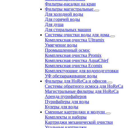
Фильтры-насадки на кран
Фильтры магистральные
Для холодной воды
Для горячей воды
Для душа
Для стиральных машин
Системы очистки воды для дома
Комплексная очистка Ultramix
Умягчение воды
Промышленный осмос
Комплексная очистка Promix
Комплексная очистка AquaChief
Комплексная очистка Ecomix
Комплектующие для водоподготовки
УФ обеззараживание воды
Фильтры для HoReCa и офисов
Системы обратного осмоса для HoReCa
Магистральные фильтры для HoReCa
Аренда пурифайеров
Пурифайеры для воды
Кулеры для воды
Сменные картриджи и модули
Комплекты и наборы
Картриджи механической очистки
Угольные картриджи