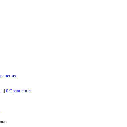
хранения
0
Сравнение
р
ллон