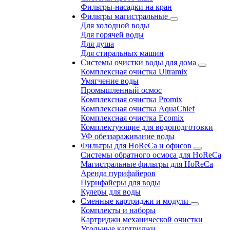
Фильтры-насадки на кран
Фильтры магистральные
Для холодной воды
Для горячей воды
Для душа
Для стиральных машин
Системы очистки воды для дома
Комплексная очистка Ultramix
Умягчение воды
Промышленный осмос
Комплексная очистка Promix
Комплексная очистка AquaChief
Комплексная очистка Ecomix
Комплектующие для водоподготовки
УФ обеззараживание воды
Фильтры для HoReCa и офисов
Системы обратного осмоса для HoReCa
Магистральные фильтры для HoReCa
Аренда пурифайеров
Пурифайеры для воды
Кулеры для воды
Сменные картриджи и модули
Комплекты и наборы
Картриджи механической очистки
Угольные картриджи