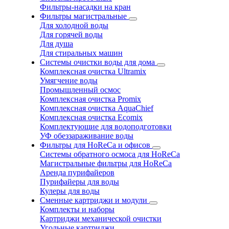
Фильтры-насадки на кран
Фильтры магистральные
Для холодной воды
Для горячей воды
Для душа
Для стиральных машин
Системы очистки воды для дома
Комплексная очистка Ultramix
Умягчение воды
Промышленный осмос
Комплексная очистка Promix
Комплексная очистка AquaChief
Комплексная очистка Ecomix
Комплектующие для водоподготовки
УФ обеззараживание воды
Фильтры для HoReCa и офисов
Системы обратного осмоса для HoReCa
Магистральные фильтры для HoReCa
Аренда пурифайеров
Пурифайеры для воды
Кулеры для воды
Сменные картриджи и модули
Комплекты и наборы
Картриджи механической очистки
Угольные картриджи