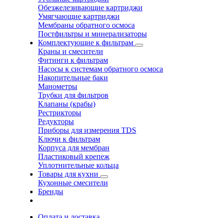
Обезжелезивающие картриджи
Умягчающие картриджи
Мембраны обратного осмоса
Постфильтры и минерализаторы
Комплектующие к фильтрам
Краны и смесители
Фитинги к фильтрам
Насосы к системам обратного осмоса
Накопительные баки
Манометры
Трубки для фильтров
Клапаны (крабы)
Рестрикторы
Редукторы
Приборы для измерения TDS
Ключи к фильтрам
Корпуса для мембран
Пластиковый крепеж
Уплотнительные кольца
Товары для кухни
Кухонные смесители
Бренды
Оплата и доставка