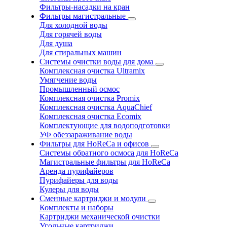
Фильтры-насадки на кран
Фильтры магистральные
Для холодной воды
Для горячей воды
Для душа
Для стиральных машин
Системы очистки воды для дома
Комплексная очистка Ultramix
Умягчение воды
Промышленный осмос
Комплексная очистка Promix
Комплексная очистка AquaChief
Комплексная очистка Ecomix
Комплектующие для водоподготовки
УФ обеззараживание воды
Фильтры для HoReCa и офисов
Системы обратного осмоса для HoReCa
Магистральные фильтры для HoReCa
Аренда пурифайеров
Пурифайеры для воды
Кулеры для воды
Сменные картриджи и модули
Комплекты и наборы
Картриджи механической очистки
Угольные картриджи