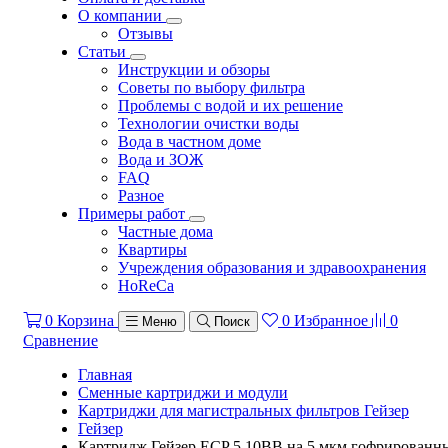
О компании
Отзывы
Статьи
Инструкции и обзоры
Советы по выбору фильтра
Проблемы с водой и их решение
Технологии очистки воды
Вода в частном доме
Вода и ЗОЖ
FAQ
Разное
Примеры работ
Частные дома
Квартиры
Учреждения образования и здравоохранения
HoReCa
0
Корзина
0
Избранное
0
Меню
Поиск
Сравнение
Главная
Сменные картриджи и модули
Картриджи для магистральных фильтров Гейзер
Гейзер
Картридж Гейзер ECP 5 10BB на 5 мкм гофрированн