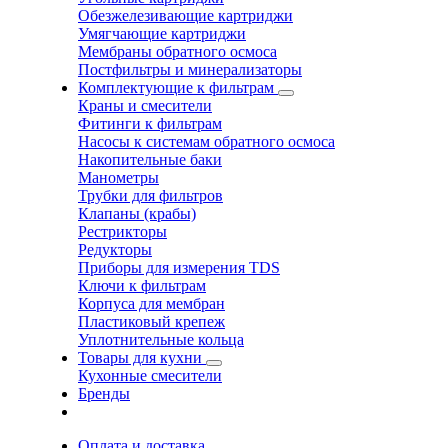
Обезжелезивающие картриджи
Умягчающие картриджи
Мембраны обратного осмоса
Постфильтры и минерализаторы
Комплектующие к фильтрам
Краны и смесители
Фитинги к фильтрам
Насосы к системам обратного осмоса
Накопительные баки
Манометры
Трубки для фильтров
Клапаны (крабы)
Рестрикторы
Редукторы
Приборы для измерения TDS
Ключи к фильтрам
Корпуса для мембран
Пластиковый крепеж
Уплотнительные кольца
Товары для кухни
Кухонные смесители
Бренды
Оплата и доставка