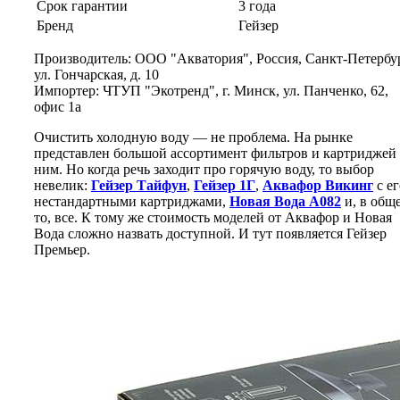
Срок гарантии
3 года
Бренд
Гейзер
Производитель: ООО "Акватория", Россия, Санкт-Петербур
ул. Гончарская, д. 10
Импортер: ЧТУП "Экотренд", г. Минск, ул. Панченко, 62,
офис 1а
Очистить холодную воду — не проблема. На рынке
представлен большой ассортимент фильтров и картриджей
ним. Но когда речь заходит про горячую воду, то выбор
невелик:
Гейзер Тайфун
,
Гейзер 1Г
,
Аквафор Викинг
с ег
нестандартными картриджами,
Новая Вода А082
и, в общ
то, все. К тому же стоимость моделей от Аквафор и Новая
Вода сложно назвать доступной. И тут появляется Гейзер
Премьер.