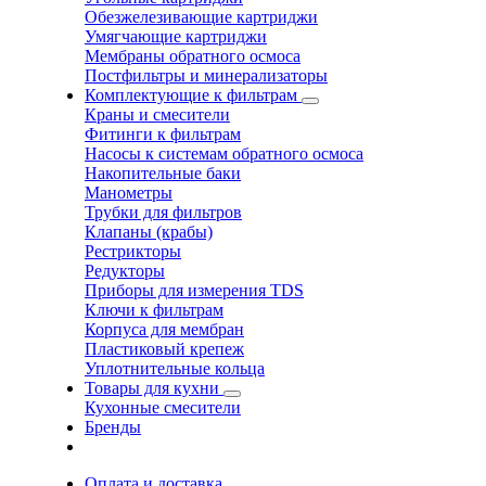
Обезжелезивающие картриджи
Умягчающие картриджи
Мембраны обратного осмоса
Постфильтры и минерализаторы
Комплектующие к фильтрам
Краны и смесители
Фитинги к фильтрам
Насосы к системам обратного осмоса
Накопительные баки
Манометры
Трубки для фильтров
Клапаны (крабы)
Рестрикторы
Редукторы
Приборы для измерения TDS
Ключи к фильтрам
Корпуса для мембран
Пластиковый крепеж
Уплотнительные кольца
Товары для кухни
Кухонные смесители
Бренды
Оплата и доставка