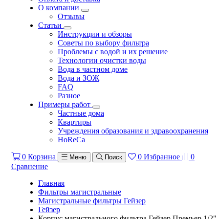
О компании
Отзывы
Статьи
Инструкции и обзоры
Советы по выбору фильтра
Проблемы с водой и их решение
Технологии очистки воды
Вода в частном доме
Вода и ЗОЖ
FAQ
Разное
Примеры работ
Частные дома
Квартиры
Учреждения образования и здравоохранения
HoReCa
0
Корзина
0
Избранное
0
Меню
Поиск
Сравнение
Главная
Фильтры магистральные
Магистральные фильтры Гейзер
Гейзер
Корпус магистрального фильтра Гейзер Премьер 1/2"