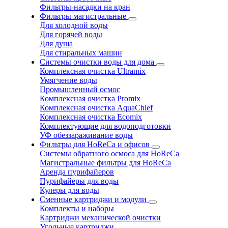
Фильтры-насадки на кран
Фильтры магистральные
Для холодной воды
Для горячей воды
Для душа
Для стиральных машин
Системы очистки воды для дома
Комплексная очистка Ultramix
Умягчение воды
Промышленный осмос
Комплексная очистка Promix
Комплексная очистка AquaChief
Комплексная очистка Ecomix
Комплектующие для водоподготовки
УФ обеззараживание воды
Фильтры для HoReCa и офисов
Системы обратного осмоса для HoReCa
Магистральные фильтры для HoReCa
Аренда пурифайеров
Пурифайеры для воды
Кулеры для воды
Сменные картриджи и модули
Комплекты и наборы
Картриджи механической очистки
Угольные картриджи