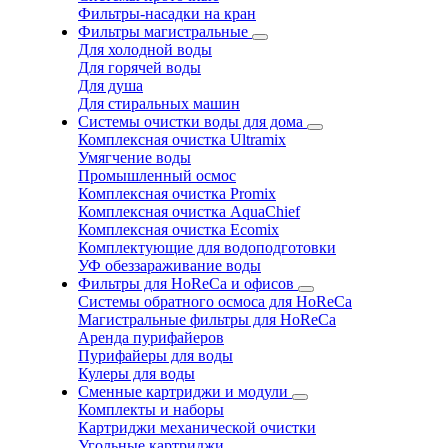
Фильтры-насадки на кран
Фильтры магистральные
Для холодной воды
Для горячей воды
Для душа
Для стиральных машин
Системы очистки воды для дома
Комплексная очистка Ultramix
Умягчение воды
Промышленный осмос
Комплексная очистка Promix
Комплексная очистка AquaChief
Комплексная очистка Ecomix
Комплектующие для водоподготовки
УФ обеззараживание воды
Фильтры для HoReCa и офисов
Системы обратного осмоса для HoReCa
Магистральные фильтры для HoReCa
Аренда пурифайеров
Пурифайеры для воды
Кулеры для воды
Сменные картриджи и модули
Комплекты и наборы
Картриджи механической очистки
Угольные картриджи