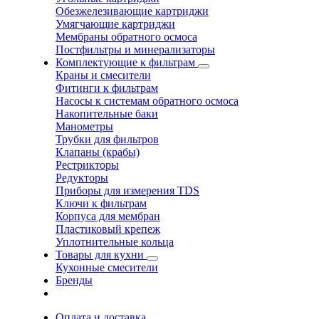
Обезжелезивающие картриджи
Умягчающие картриджи
Мембраны обратного осмоса
Постфильтры и минерализаторы
Комплектующие к фильтрам
Краны и смесители
Фитинги к фильтрам
Насосы к системам обратного осмоса
Накопительные баки
Манометры
Трубки для фильтров
Клапаны (крабы)
Рестрикторы
Редукторы
Приборы для измерения TDS
Ключи к фильтрам
Корпуса для мембран
Пластиковый крепеж
Уплотнительные кольца
Товары для кухни
Кухонные смесители
Бренды
Оплата и доставка