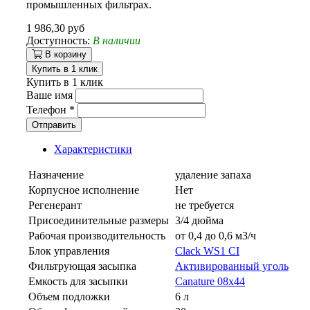
промышленных фильтрах.
1 986,30 руб
Доступность:
В наличии
В корзину
Купить в 1 клик
Купить в 1 клик
Ваше имя
Телефон
*
Отправить
Характеристики
Назначение
удаление запаха
Корпусное исполнение
Нет
Регенерант
не требуется
Присоединительные размеры
3/4 дюйма
Рабочая производительность
от 0,4 до 0,6 м3/ч
Блок управления
Clack WS1 CI
Фильтрующая засыпка
Активированный уголь
Емкость для засыпки
Canature 08х44
Объем подложки
6 л