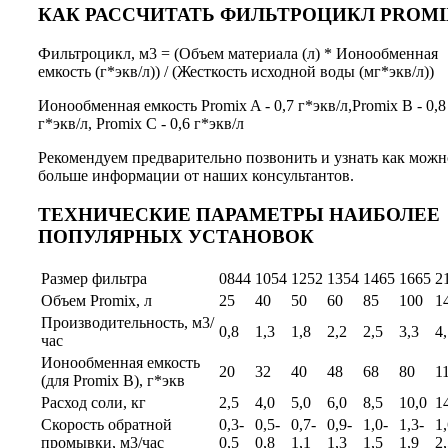
КАК РАССЧИТАТЬ ФИЛЬТРОЦИКЛ PROMI
Фильтроцикл, м3 = (Объем материала (л) * Ионообменная
емкость (г*экв/л)) / (Жесткость исходной воды (мг*экв/л))
Ионообменная емкость Promix A - 0,7 г*экв/л,Promix В - 0,8
г*экв/л, Promix C - 0,6 г*экв/л
Рекомендуем предварительно позвонить и узнать как можн
больше информации от наших консультантов.
ТЕХНИЧЕСКИЕ ПАРАМЕТРЫ НАИБОЛЕЕ
ПОПУЛЯРНЫХ УСТАНОВОК
Размер фильтра
0844
1054
1252
1354
1465
1665
2
Объем Promix, л
25
40
50
60
85
100
1
Производительность, м3/
0,8
1,3
1,8
2,2
2,5
3,3
4
час
Ионообменная емкость
20
32
40
48
68
80
1
(для Promix B), г*экв
Расход соли, кг
2,5
4,0
5,0
6,0
8,5
10,0
1
Скорость обратной
0,3-
0,5-
0,7-
0,9-
1,0-
1,3-
1,
промывки, м3/час
0,5
0,8
1,1
1,3
1,5
1,9
2