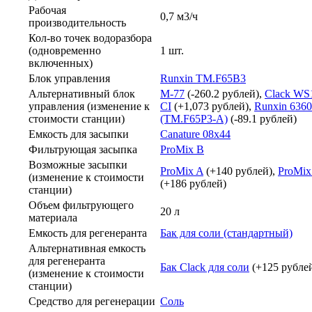
Рабочая
0,7 м3/ч
производительность
Кол-во точек водоразбора
(одновременно
1 шт.
включенных)
Блок управления
Runxin TM.F65B3
Альтернативный блок
M-77
(-260.2 рублей),
Clack WS
управления (изменение к
CI
(+1,073 рублей),
Runxin 636
стоимости станции)
(TM.F65P3-A)
(-89.1 рублей)
Емкость для засыпки
Canature 08х44
Фильтрующая засыпка
ProMix B
Возможные засыпки
ProMix A
(+140 рублей),
ProMix
(изменение к стоимости
(+186 рублей)
станции)
Объем фильтрующего
20 л
материала
Емкость для регенеранта
Бак для соли (стандартный)
Альтернативная емкость
для регенеранта
Бак Clack для соли
(+125 рубле
(изменение к стоимости
станции)
Средство для регенерации
Соль