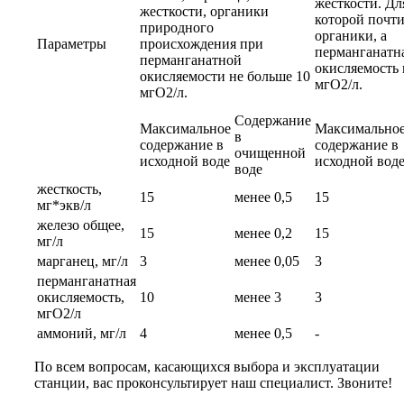
жесткости. Дл
жесткости, органики
которой почти
природного
органики, а
Параметры
происхождения при
перманганатн
перманганатной
окисляемость 
окисляемости не больше 10
мгО2/л.
мгО2/л.
Содержание
Максимальное
Максимально
в
содержание в
содержание в
очищенной
исходной воде
исходной вод
воде
жесткость,
15
менее 0,5
15
мг*экв/л
железо общее,
15
менее 0,2
15
мг/л
марганец, мг/л
3
менее 0,05
3
перманганатная
окисляемость,
10
менее 3
3
мгО2/л
аммоний, мг/л
4
менее 0,5
-
По всем вопросам, касающихся выбора и эксплуатации
станции, вас проконсультирует наш специалист. Звоните!