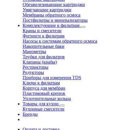
Обезжелезивающие картриджи
Умягчающие картриджи
Мембраны обратного осмоса
Постфильтры и минерализаторы
Комплектующие к фильтрам
Краны и смесители
Фитинги к фильтрам
Насосы к системам обратного осмоса
Накопительные баки
Манометры
Трубки для фильтров
Клапаны (крабы)
Рестрикторы
Редукторы
Приборы для измерения TDS
Ключи к фильтрам
Корпуса для мембран
Пластиковый крепеж
Уплотнительные кольца
Товары для кухни
Кухонные смесители
Бренды
Оплата и доставка