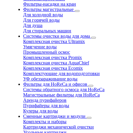
Фильтры-насадки на кран
Фильтры магистральные
Для холодной воды
Для горячей воды
Для душа
Для стиральных машин
Системы очистки воды для дома
Комплексная очистка Ultramix
Умягчение воды
Промышленный осмос
Комплексная очистка Promix
Комплексная очистка AquaChief
Комплексная очистка Ecomix
Комплектующие для водоподготовки
УФ обеззараживание воды
Фильтры для HoReCa и офисов
Системы обратного осмоса для HoReCa
Магистральные фильтры для HoReCa
Аренда пурифайеров
Пурифайеры для воды
Кулеры для воды
Сменные картриджи и модули
Комплекты и наборы
Картриджи механической очистки
Угольные картриджи