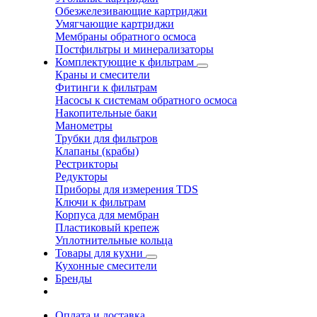
Обезжелезивающие картриджи
Умягчающие картриджи
Мембраны обратного осмоса
Постфильтры и минерализаторы
Комплектующие к фильтрам
Краны и смесители
Фитинги к фильтрам
Насосы к системам обратного осмоса
Накопительные баки
Манометры
Трубки для фильтров
Клапаны (крабы)
Рестрикторы
Редукторы
Приборы для измерения TDS
Ключи к фильтрам
Корпуса для мембран
Пластиковый крепеж
Уплотнительные кольца
Товары для кухни
Кухонные смесители
Бренды
Оплата и доставка