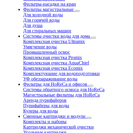
Фильтры-насадки на кран
Фильтры магистральные
Для холодной воды
Для горячей воды
Для душа
Для стиральных машин
Системы очистки воды для дома
Комплексная очистка Ultramix
Умягчение воды
Промышленный осмос
Комплексная очистка Promix
Комплексная очистка AquaChief
Комплексная очистка Ecomix
Комплектующие для водоподготовки
УФ обеззараживание воды
Фильтры для HoReCa и офисов
Системы обратного осмоса для HoReCa
Магистральные фильтры для HoReCa
Аренда пурифайеров
Пурифайеры для воды
Кулеры для воды
Сменные картриджи и модули
Комплекты и наборы
Картриджи механической очистки
Угольные картриджи