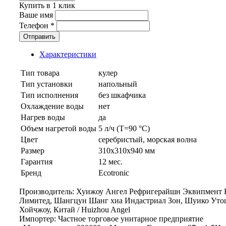
Купить в 1 клик
Ваше имя
Телефон
*
Отправить
Характеристики
Тип товара
кулер
Тип установки
напольный
Тип исполнения
без шкафчика
Охлаждение воды
нет
Нагрев воды
да
Объем нагретой воды
5 л/ч (Т=90 °C)
Цвет
серебристый, морская волна
Размер
310x310x940 мм
Гарантия
12 мес.
Бренд
Ecotronic
Производитель: Хуижоу Ангел Рефригерайшн Эквипмент К
Лимитед, Шангцун Шанг хиа Индастриал Зон, Шуико Уто
Хойчжоу, Китай / Huizhou Angel
Импортер: Частное торговое унитарное предприятие