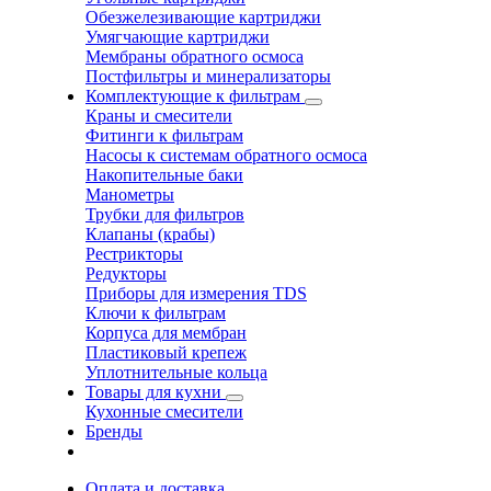
Обезжелезивающие картриджи
Умягчающие картриджи
Мембраны обратного осмоса
Постфильтры и минерализаторы
Комплектующие к фильтрам
Краны и смесители
Фитинги к фильтрам
Насосы к системам обратного осмоса
Накопительные баки
Манометры
Трубки для фильтров
Клапаны (крабы)
Рестрикторы
Редукторы
Приборы для измерения TDS
Ключи к фильтрам
Корпуса для мембран
Пластиковый крепеж
Уплотнительные кольца
Товары для кухни
Кухонные смесители
Бренды
Оплата и доставка