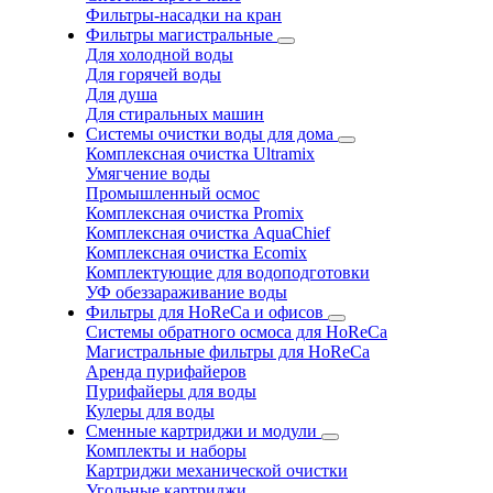
Фильтры-насадки на кран
Фильтры магистральные
Для холодной воды
Для горячей воды
Для душа
Для стиральных машин
Системы очистки воды для дома
Комплексная очистка Ultramix
Умягчение воды
Промышленный осмос
Комплексная очистка Promix
Комплексная очистка AquaChief
Комплексная очистка Ecomix
Комплектующие для водоподготовки
УФ обеззараживание воды
Фильтры для HoReCa и офисов
Системы обратного осмоса для HoReCa
Магистральные фильтры для HoReCa
Аренда пурифайеров
Пурифайеры для воды
Кулеры для воды
Сменные картриджи и модули
Комплекты и наборы
Картриджи механической очистки
Угольные картриджи