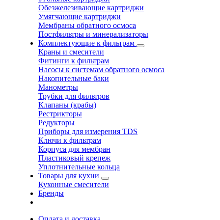
Обезжелезивающие картриджи
Умягчающие картриджи
Мембраны обратного осмоса
Постфильтры и минерализаторы
Комплектующие к фильтрам
Краны и смесители
Фитинги к фильтрам
Насосы к системам обратного осмоса
Накопительные баки
Манометры
Трубки для фильтров
Клапаны (крабы)
Рестрикторы
Редукторы
Приборы для измерения TDS
Ключи к фильтрам
Корпуса для мембран
Пластиковый крепеж
Уплотнительные кольца
Товары для кухни
Кухонные смесители
Бренды
Оплата и доставка