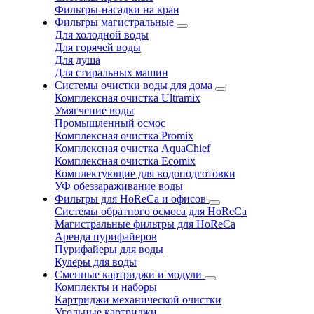
Фильтры-насадки на кран
Фильтры магистральные
Для холодной воды
Для горячей воды
Для душа
Для стиральных машин
Системы очистки воды для дома
Комплексная очистка Ultramix
Умягчение воды
Промышленный осмос
Комплексная очистка Promix
Комплексная очистка AquaChief
Комплексная очистка Ecomix
Комплектующие для водоподготовки
УФ обеззараживание воды
Фильтры для HoReCa и офисов
Системы обратного осмоса для HoReCa
Магистральные фильтры для HoReCa
Аренда пурифайеров
Пурифайеры для воды
Кулеры для воды
Сменные картриджи и модули
Комплекты и наборы
Картриджи механической очистки
Угольные картриджи