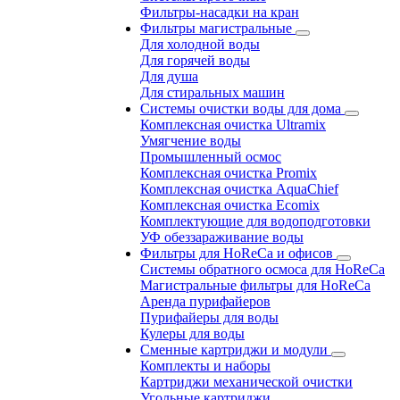
Фильтры-насадки на кран
Фильтры магистральные
Для холодной воды
Для горячей воды
Для душа
Для стиральных машин
Системы очистки воды для дома
Комплексная очистка Ultramix
Умягчение воды
Промышленный осмос
Комплексная очистка Promix
Комплексная очистка AquaChief
Комплексная очистка Ecomix
Комплектующие для водоподготовки
УФ обеззараживание воды
Фильтры для HoReCa и офисов
Системы обратного осмоса для HoReCa
Магистральные фильтры для HoReCa
Аренда пурифайеров
Пурифайеры для воды
Кулеры для воды
Сменные картриджи и модули
Комплекты и наборы
Картриджи механической очистки
Угольные картриджи