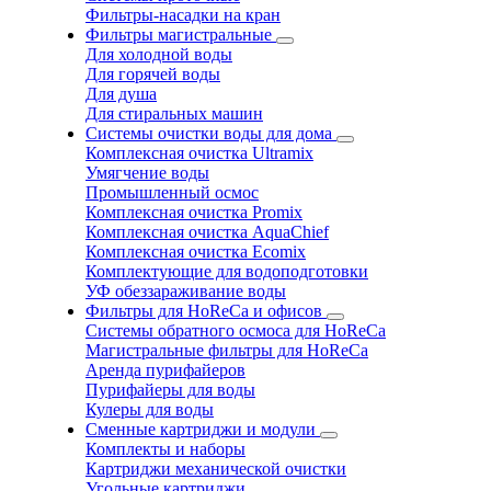
Фильтры-насадки на кран
Фильтры магистральные
Для холодной воды
Для горячей воды
Для душа
Для стиральных машин
Системы очистки воды для дома
Комплексная очистка Ultramix
Умягчение воды
Промышленный осмос
Комплексная очистка Promix
Комплексная очистка AquaChief
Комплексная очистка Ecomix
Комплектующие для водоподготовки
УФ обеззараживание воды
Фильтры для HoReCa и офисов
Системы обратного осмоса для HoReCa
Магистральные фильтры для HoReCa
Аренда пурифайеров
Пурифайеры для воды
Кулеры для воды
Сменные картриджи и модули
Комплекты и наборы
Картриджи механической очистки
Угольные картриджи