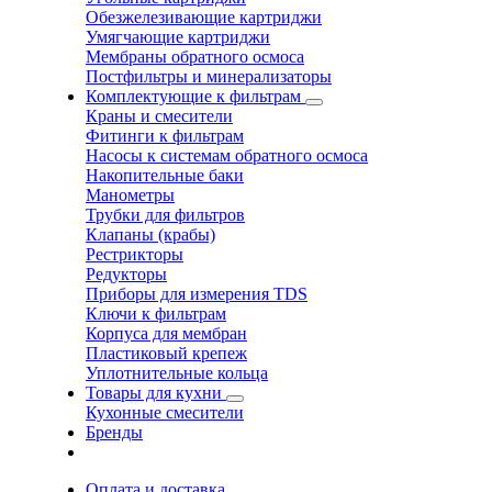
Обезжелезивающие картриджи
Умягчающие картриджи
Мембраны обратного осмоса
Постфильтры и минерализаторы
Комплектующие к фильтрам
Краны и смесители
Фитинги к фильтрам
Насосы к системам обратного осмоса
Накопительные баки
Манометры
Трубки для фильтров
Клапаны (крабы)
Рестрикторы
Редукторы
Приборы для измерения TDS
Ключи к фильтрам
Корпуса для мембран
Пластиковый крепеж
Уплотнительные кольца
Товары для кухни
Кухонные смесители
Бренды
Оплата и доставка