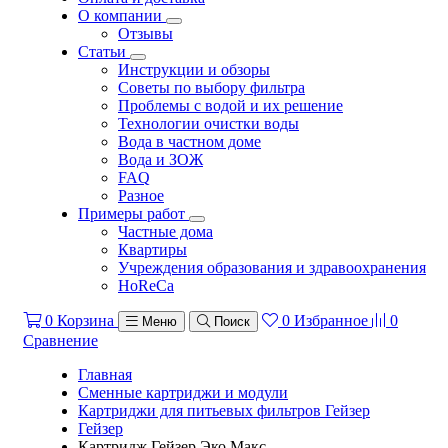
О компании
Отзывы
Статьи
Инструкции и обзоры
Советы по выбору фильтра
Проблемы с водой и их решение
Технологии очистки воды
Вода в частном доме
Вода и ЗОЖ
FAQ
Разное
Примеры работ
Частные дома
Квартиры
Учреждения образования и здравоохранения
HoReCa
0
Корзина
0
Избранное
0
Меню
Поиск
Сравнение
Главная
Сменные картриджи и модули
Картриджи для питьевых фильтров Гейзер
Гейзер
Картридж Гейзер Эко Макс