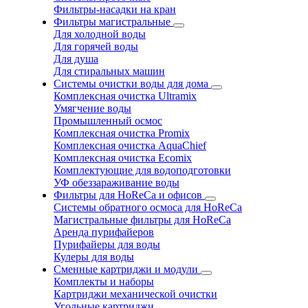
Фильтры-насадки на кран
Фильтры магистральные
Для холодной воды
Для горячей воды
Для душа
Для стиральных машин
Системы очистки воды для дома
Комплексная очистка Ultramix
Умягчение воды
Промышленный осмос
Комплексная очистка Promix
Комплексная очистка AquaChief
Комплексная очистка Ecomix
Комплектующие для водоподготовки
УФ обеззараживание воды
Фильтры для HoReCa и офисов
Системы обратного осмоса для HoReCa
Магистральные фильтры для HoReCa
Аренда пурифайеров
Пурифайеры для воды
Кулеры для воды
Сменные картриджи и модули
Комплекты и наборы
Картриджи механической очистки
Угольные картриджи