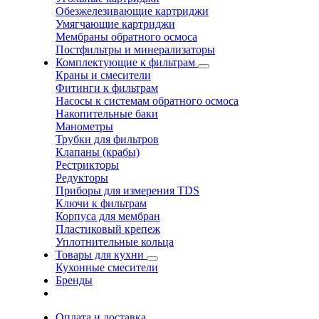
Обезжелезивающие картриджи
Умягчающие картриджи
Мембраны обратного осмоса
Постфильтры и минерализаторы
Комплектующие к фильтрам
Краны и смесители
Фитинги к фильтрам
Насосы к системам обратного осмоса
Накопительные баки
Манометры
Трубки для фильтров
Клапаны (крабы)
Рестрикторы
Редукторы
Приборы для измерения TDS
Ключи к фильтрам
Корпуса для мембран
Пластиковый крепеж
Уплотнительные кольца
Товары для кухни
Кухонные смесители
Бренды
Оплата и доставка