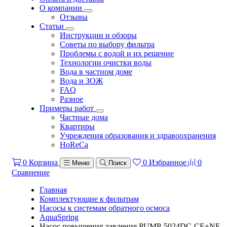
О компании
Отзывы
Статьи
Инструкции и обзоры
Советы по выбору фильтра
Проблемы с водой и их решение
Технологии очистки воды
Вода в частном доме
Вода и ЗОЖ
FAQ
Разное
Примеры работ
Частные дома
Квартиры
Учреждения образования и здравоохранения
HoReCa
0
Корзина
0
Избранное
0
Меню
Поиск
Сравнение
Главная
Комплектующие к фильтрам
Насосы к системам обратного осмоса
AquaSpring
Насос повышения давления PUMP-5024DC-CE+NE-