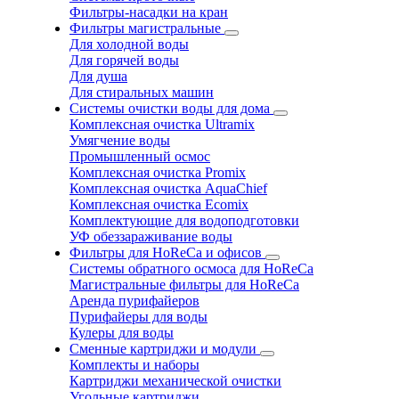
Фильтры-насадки на кран
Фильтры магистральные
Для холодной воды
Для горячей воды
Для душа
Для стиральных машин
Системы очистки воды для дома
Комплексная очистка Ultramix
Умягчение воды
Промышленный осмос
Комплексная очистка Promix
Комплексная очистка AquaChief
Комплексная очистка Ecomix
Комплектующие для водоподготовки
УФ обеззараживание воды
Фильтры для HoReCa и офисов
Системы обратного осмоса для HoReCa
Магистральные фильтры для HoReCa
Аренда пурифайеров
Пурифайеры для воды
Кулеры для воды
Сменные картриджи и модули
Комплекты и наборы
Картриджи механической очистки
Угольные картриджи