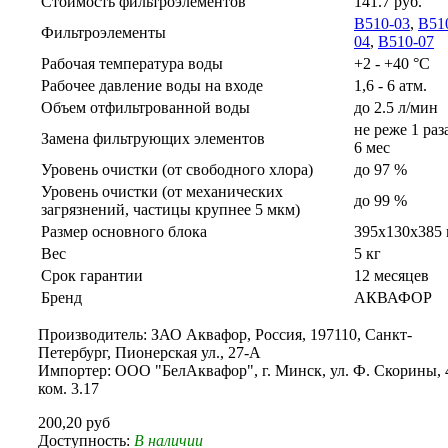
Стоимость фильтроэлементов
141.7
руб.
В510-03
,
В51
Фильтроэлементы
04
,
В510-07
Рабочая температура воды
+2 - +40 °C
Рабочее давление воды на входе
1,6 - 6 атм.
Объем отфильтрованной воды
до 2.5 л/мин
не реже 1 раз
Замена фильтрующих элементов
6 мес
Уровень очистки (от свободного хлора)
до 97 %
Уровень очистки (от механических
до 99 %
загрязнений, частицы крупнее 5 мкм)
Размер основного блока
395x130x385
Вес
5 кг
Срок гарантии
12 месяцев
Бренд
АКВАФОР
Производитель: ЗАО Аквафор, Россия, 197110, Санкт-
Петербург, Пионерская ул., 27-А
Импортер: ООО "БелАквафор", г. Минск, ул. Ф. Скорины, 
ком. 3.17
200,20 руб
Доступность:
В наличии