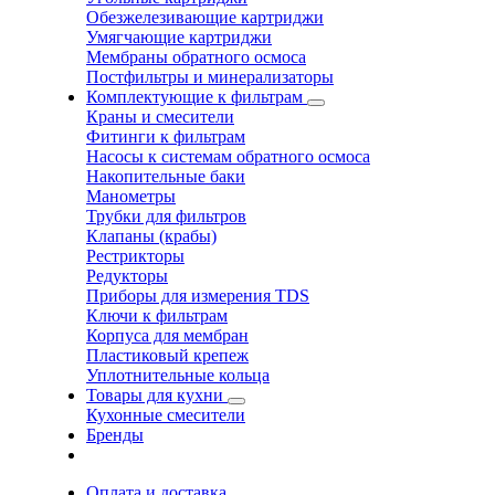
Обезжелезивающие картриджи
Умягчающие картриджи
Мембраны обратного осмоса
Постфильтры и минерализаторы
Комплектующие к фильтрам
Краны и смесители
Фитинги к фильтрам
Насосы к системам обратного осмоса
Накопительные баки
Манометры
Трубки для фильтров
Клапаны (крабы)
Рестрикторы
Редукторы
Приборы для измерения TDS
Ключи к фильтрам
Корпуса для мембран
Пластиковый крепеж
Уплотнительные кольца
Товары для кухни
Кухонные смесители
Бренды
Оплата и доставка