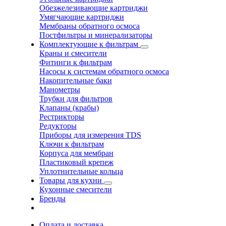
Обезжелезивающие картриджи
Умягчающие картриджи
Мембраны обратного осмоса
Постфильтры и минерализаторы
Комплектующие к фильтрам
Краны и смесители
Фитинги к фильтрам
Насосы к системам обратного осмоса
Накопительные баки
Манометры
Трубки для фильтров
Клапаны (крабы)
Рестрикторы
Редукторы
Приборы для измерения TDS
Ключи к фильтрам
Корпуса для мембран
Пластиковый крепеж
Уплотнительные кольца
Товары для кухни
Кухонные смесители
Бренды
Оплата и доставка