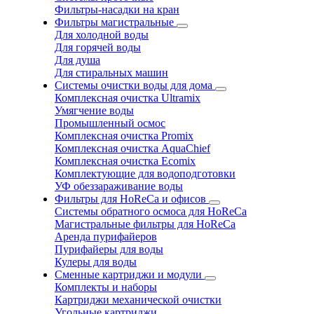
Фильтры-насадки на кран
Фильтры магистральные
Для холодной воды
Для горячей воды
Для душа
Для стиральных машин
Системы очистки воды для дома
Комплексная очистка Ultramix
Умягчение воды
Промышленный осмос
Комплексная очистка Promix
Комплексная очистка AquaChief
Комплексная очистка Ecomix
Комплектующие для водоподготовки
УФ обеззараживание воды
Фильтры для HoReCa и офисов
Системы обратного осмоса для HoReCa
Магистральные фильтры для HoReCa
Аренда пурифайеров
Пурифайеры для воды
Кулеры для воды
Сменные картриджи и модули
Комплекты и наборы
Картриджи механической очистки
Угольные картриджи