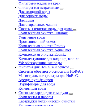
Фильтры-насадки на кран
Фильтры магистральные
Для холодной воды
Для горячей воды
Для душа
Для стиральных машин
Системы очистки воды для дома
Комплексная очистка Ultramix
Умягчение воды
Промышленный осмос
Комплексная очистка Promix
Комплексная очистка AquaChief
Комплексная очистка Ecomix
Комплектующие для водоподготовки
УФ обеззараживание воды
Фильтры для HoReCa и офисов
Системы обратного осмоса для HoReCa
Магистральные фильтры для HoReCa
Аренда пурифайеров
Пурифайеры для воды
Кулеры для воды
Сменные картриджи и модули
Комплекты и наборы
Картриджи механической очистки
Угольные картриджи