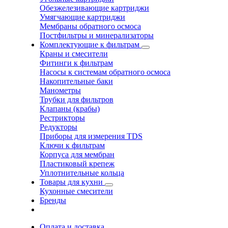
Обезжелезивающие картриджи
Умягчающие картриджи
Мембраны обратного осмоса
Постфильтры и минерализаторы
Комплектующие к фильтрам
Краны и смесители
Фитинги к фильтрам
Насосы к системам обратного осмоса
Накопительные баки
Манометры
Трубки для фильтров
Клапаны (крабы)
Рестрикторы
Редукторы
Приборы для измерения TDS
Ключи к фильтрам
Корпуса для мембран
Пластиковый крепеж
Уплотнительные кольца
Товары для кухни
Кухонные смесители
Бренды
Оплата и доставка