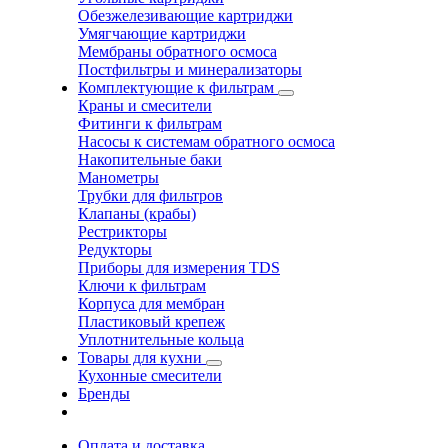
Обезжелезивающие картриджи
Умягчающие картриджи
Мембраны обратного осмоса
Постфильтры и минерализаторы
Комплектующие к фильтрам
Краны и смесители
Фитинги к фильтрам
Насосы к системам обратного осмоса
Накопительные баки
Манометры
Трубки для фильтров
Клапаны (крабы)
Рестрикторы
Редукторы
Приборы для измерения TDS
Ключи к фильтрам
Корпуса для мембран
Пластиковый крепеж
Уплотнительные кольца
Товары для кухни
Кухонные смесители
Бренды
Оплата и доставка