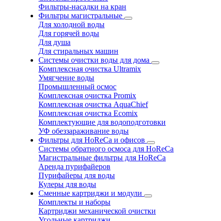
Фильтры-насадки на кран
Фильтры магистральные
Для холодной воды
Для горячей воды
Для душа
Для стиральных машин
Системы очистки воды для дома
Комплексная очистка Ultramix
Умягчение воды
Промышленный осмос
Комплексная очистка Promix
Комплексная очистка AquaChief
Комплексная очистка Ecomix
Комплектующие для водоподготовки
УФ обеззараживание воды
Фильтры для HoReCa и офисов
Системы обратного осмоса для HoReCa
Магистральные фильтры для HoReCa
Аренда пурифайеров
Пурифайеры для воды
Кулеры для воды
Сменные картриджи и модули
Комплекты и наборы
Картриджи механической очистки
Угольные картриджи