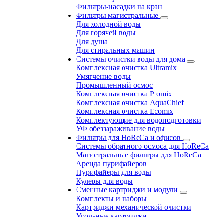
Фильтры-насадки на кран
Фильтры магистральные
Для холодной воды
Для горячей воды
Для душа
Для стиральных машин
Системы очистки воды для дома
Комплексная очистка Ultramix
Умягчение воды
Промышленный осмос
Комплексная очистка Promix
Комплексная очистка AquaChief
Комплексная очистка Ecomix
Комплектующие для водоподготовки
УФ обеззараживание воды
Фильтры для HoReCa и офисов
Системы обратного осмоса для HoReCa
Магистральные фильтры для HoReCa
Аренда пурифайеров
Пурифайеры для воды
Кулеры для воды
Сменные картриджи и модули
Комплекты и наборы
Картриджи механической очистки
Угольные картриджи