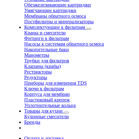
Обезжелезивающие картриджи
Умягчающие картриджи
Мембраны обратного осмоса
Постфильтры и минерализаторы
Комплектующие к фильтрам
Краны и смесители
Фитинги к фильтрам
Насосы к системам обратного осмоса
Накопительные баки
Манометры
Трубки для фильтров
Клапаны (крабы)
Рестрикторы
Редукторы
Приборы для измерения TDS
Ключи к фильтрам
Корпуса для мембран
Пластиковый крепеж
Уплотнительные кольца
Товары для кухни
Кухонные смесители
Бренды
Оплата и доставка