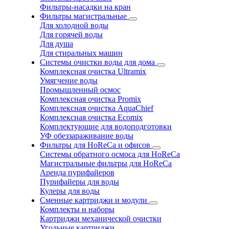
Фильтры-насадки на кран
Фильтры магистральные
Для холодной воды
Для горячей воды
Для душа
Для стиральных машин
Системы очистки воды для дома
Комплексная очистка Ultramix
Умягчение воды
Промышленный осмос
Комплексная очистка Promix
Комплексная очистка AquaChief
Комплексная очистка Ecomix
Комплектующие для водоподготовки
УФ обеззараживание воды
Фильтры для HoReCa и офисов
Системы обратного осмоса для HoReCa
Магистральные фильтры для HoReCa
Аренда пурифайеров
Пурифайеры для воды
Кулеры для воды
Сменные картриджи и модули
Комплекты и наборы
Картриджи механической очистки
Угольные картриджи