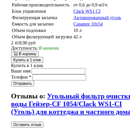
Рабочая производительность
от 0,6 до 0,9 м3/ч
Блок управления
Clack WS1 CI
Фильтрующая засыпка
Активированный уголь
Емкость для засыпки
Canature 10х54
Объем подложки
10 л
Объем фильтрующей загрузки
42 л
2 418,90 руб
Доступность:
В наличии
В корзину
Купить в 1 клик
Купить в 1 клик
Ваше имя
Телефон
*
Отправить
Отзывы о:
Угольный фильтр очистк
воды Гейзер-CF 1054/Clack WS1-CI
(Уголь) для коттеджа и частного дом
Оставить отзыв