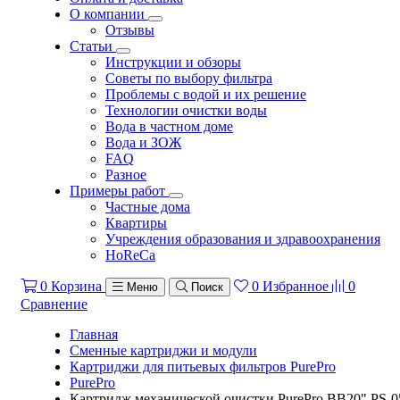
О компании
Отзывы
Статьи
Инструкции и обзоры
Советы по выбору фильтра
Проблемы с водой и их решение
Технологии очистки воды
Вода в частном доме
Вода и ЗОЖ
FAQ
Разное
Примеры работ
Частные дома
Квартиры
Учреждения образования и здравоохранения
HoReCa
0
Корзина
0
Избранное
0
Меню
Поиск
Сравнение
Главная
Сменные картриджи и модули
Картриджи для питьевых фильтров PurePro
PurePro
Картридж механической очистки PurePro BB20" PS-0