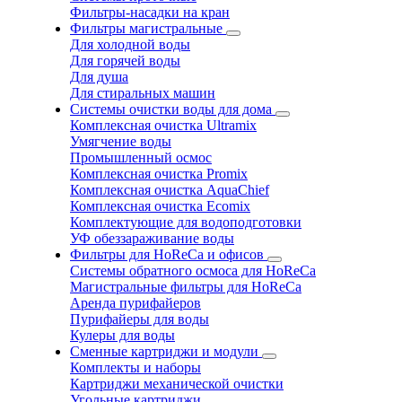
Фильтры-насадки на кран
Фильтры магистральные
Для холодной воды
Для горячей воды
Для душа
Для стиральных машин
Системы очистки воды для дома
Комплексная очистка Ultramix
Умягчение воды
Промышленный осмос
Комплексная очистка Promix
Комплексная очистка AquaChief
Комплексная очистка Ecomix
Комплектующие для водоподготовки
УФ обеззараживание воды
Фильтры для HoReCa и офисов
Системы обратного осмоса для HoReCa
Магистральные фильтры для HoReCa
Аренда пурифайеров
Пурифайеры для воды
Кулеры для воды
Сменные картриджи и модули
Комплекты и наборы
Картриджи механической очистки
Угольные картриджи