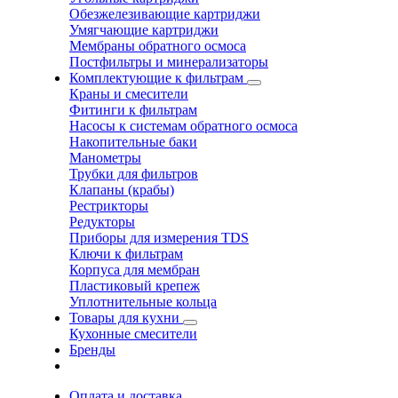
Обезжелезивающие картриджи
Умягчающие картриджи
Мембраны обратного осмоса
Постфильтры и минерализаторы
Комплектующие к фильтрам
Краны и смесители
Фитинги к фильтрам
Насосы к системам обратного осмоса
Накопительные баки
Манометры
Трубки для фильтров
Клапаны (крабы)
Рестрикторы
Редукторы
Приборы для измерения TDS
Ключи к фильтрам
Корпуса для мембран
Пластиковый крепеж
Уплотнительные кольца
Товары для кухни
Кухонные смесители
Бренды
Оплата и доставка