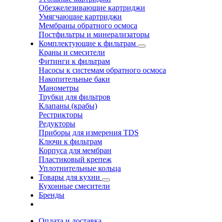
Обезжелезивающие картриджи
Умягчающие картриджи
Мембраны обратного осмоса
Постфильтры и минерализаторы
Комплектующие к фильтрам
Краны и смесители
Фитинги к фильтрам
Насосы к системам обратного осмоса
Накопительные баки
Манометры
Трубки для фильтров
Клапаны (крабы)
Рестрикторы
Редукторы
Приборы для измерения TDS
Ключи к фильтрам
Корпуса для мембран
Пластиковый крепеж
Уплотнительные кольца
Товары для кухни
Кухонные смесители
Бренды
Оплата и доставка