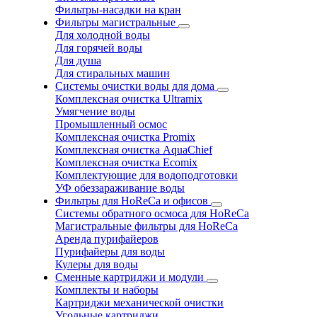
Фильтры-насадки на кран
Фильтры магистральные
Для холодной воды
Для горячей воды
Для душа
Для стиральных машин
Системы очистки воды для дома
Комплексная очистка Ultramix
Умягчение воды
Промышленный осмос
Комплексная очистка Promix
Комплексная очистка AquaChief
Комплексная очистка Ecomix
Комплектующие для водоподготовки
УФ обеззараживание воды
Фильтры для HoReCa и офисов
Системы обратного осмоса для HoReCa
Магистральные фильтры для HoReCa
Аренда пурифайеров
Пурифайеры для воды
Кулеры для воды
Сменные картриджи и модули
Комплекты и наборы
Картриджи механической очистки
Угольные картриджи