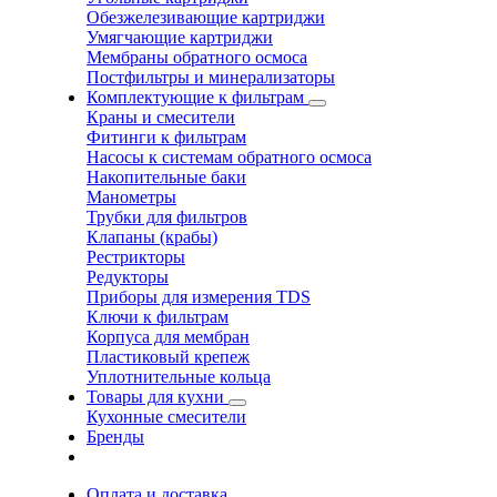
Обезжелезивающие картриджи
Умягчающие картриджи
Мембраны обратного осмоса
Постфильтры и минерализаторы
Комплектующие к фильтрам
Краны и смесители
Фитинги к фильтрам
Насосы к системам обратного осмоса
Накопительные баки
Манометры
Трубки для фильтров
Клапаны (крабы)
Рестрикторы
Редукторы
Приборы для измерения TDS
Ключи к фильтрам
Корпуса для мембран
Пластиковый крепеж
Уплотнительные кольца
Товары для кухни
Кухонные смесители
Бренды
Оплата и доставка