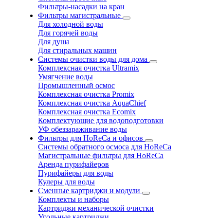
Фильтры-насадки на кран
Фильтры магистральные
Для холодной воды
Для горячей воды
Для душа
Для стиральных машин
Системы очистки воды для дома
Комплексная очистка Ultramix
Умягчение воды
Промышленный осмос
Комплексная очистка Promix
Комплексная очистка AquaChief
Комплексная очистка Ecomix
Комплектующие для водоподготовки
УФ обеззараживание воды
Фильтры для HoReCa и офисов
Системы обратного осмоса для HoReCa
Магистральные фильтры для HoReCa
Аренда пурифайеров
Пурифайеры для воды
Кулеры для воды
Сменные картриджи и модули
Комплекты и наборы
Картриджи механической очистки
Угольные картриджи