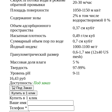
Скорость потока воды в режиме
20-30 м/час
обратной промывки
Площадь поверхности
1050-1150 м кв/г
2% в том числе
Содержание золы
водорастворимой 0 %
Объем адсорбционного
0,37 см куб/г
пространства
Насыпная плотность
0,49 г/см куб
Суммарный объем пор по воде
0,7 см куб/г
Йодный индекс
1000-1100 мг/г
0,6-1,7 мм (12х40 US
Гранулометрический размер
mesh)
Массовая доля влаги
5 %
Твердость
97-99%
Уровень рH
9-11
16,43 руб
Доступность:
Под заказ
Под Заказ
Купить в 1 клик
Купить в 1 клик
Ваше имя
Телефон
*