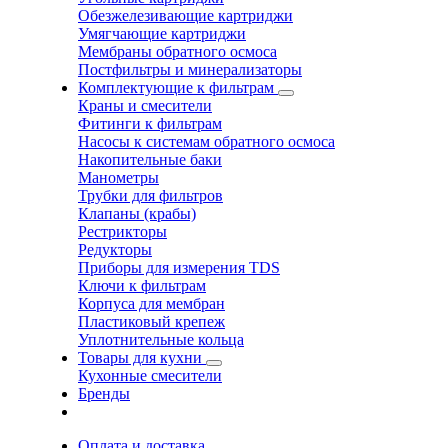
Обезжелезивающие картриджи
Умягчающие картриджи
Мембраны обратного осмоса
Постфильтры и минерализаторы
Комплектующие к фильтрам
Краны и смесители
Фитинги к фильтрам
Насосы к системам обратного осмоса
Накопительные баки
Манометры
Трубки для фильтров
Клапаны (крабы)
Рестрикторы
Редукторы
Приборы для измерения TDS
Ключи к фильтрам
Корпуса для мембран
Пластиковый крепеж
Уплотнительные кольца
Товары для кухни
Кухонные смесители
Бренды
Оплата и доставка