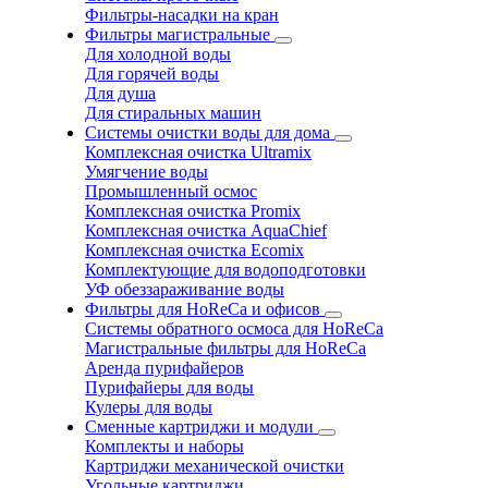
Фильтры-насадки на кран
Фильтры магистральные
Для холодной воды
Для горячей воды
Для душа
Для стиральных машин
Системы очистки воды для дома
Комплексная очистка Ultramix
Умягчение воды
Промышленный осмос
Комплексная очистка Promix
Комплексная очистка AquaChief
Комплексная очистка Ecomix
Комплектующие для водоподготовки
УФ обеззараживание воды
Фильтры для HoReCa и офисов
Системы обратного осмоса для HoReCa
Магистральные фильтры для HoReCa
Аренда пурифайеров
Пурифайеры для воды
Кулеры для воды
Сменные картриджи и модули
Комплекты и наборы
Картриджи механической очистки
Угольные картриджи