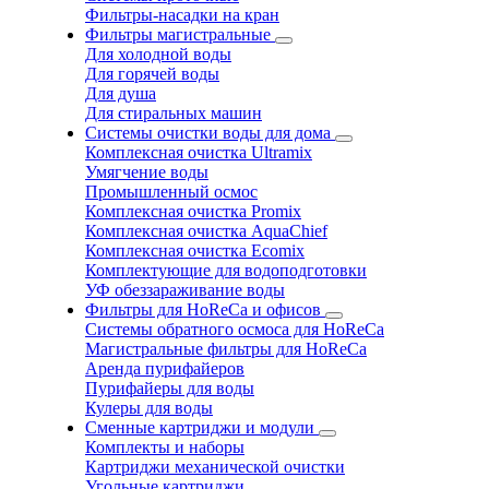
Фильтры-насадки на кран
Фильтры магистральные
Для холодной воды
Для горячей воды
Для душа
Для стиральных машин
Системы очистки воды для дома
Комплексная очистка Ultramix
Умягчение воды
Промышленный осмос
Комплексная очистка Promix
Комплексная очистка AquaChief
Комплексная очистка Ecomix
Комплектующие для водоподготовки
УФ обеззараживание воды
Фильтры для HoReCa и офисов
Системы обратного осмоса для HoReCa
Магистральные фильтры для HoReCa
Аренда пурифайеров
Пурифайеры для воды
Кулеры для воды
Сменные картриджи и модули
Комплекты и наборы
Картриджи механической очистки
Угольные картриджи