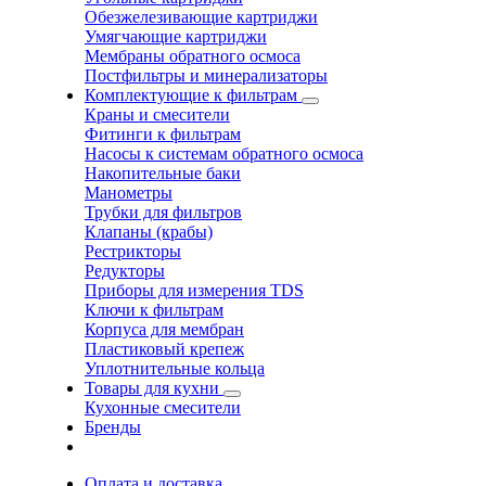
Обезжелезивающие картриджи
Умягчающие картриджи
Мембраны обратного осмоса
Постфильтры и минерализаторы
Комплектующие к фильтрам
Краны и смесители
Фитинги к фильтрам
Насосы к системам обратного осмоса
Накопительные баки
Манометры
Трубки для фильтров
Клапаны (крабы)
Рестрикторы
Редукторы
Приборы для измерения TDS
Ключи к фильтрам
Корпуса для мембран
Пластиковый крепеж
Уплотнительные кольца
Товары для кухни
Кухонные смесители
Бренды
Оплата и доставка