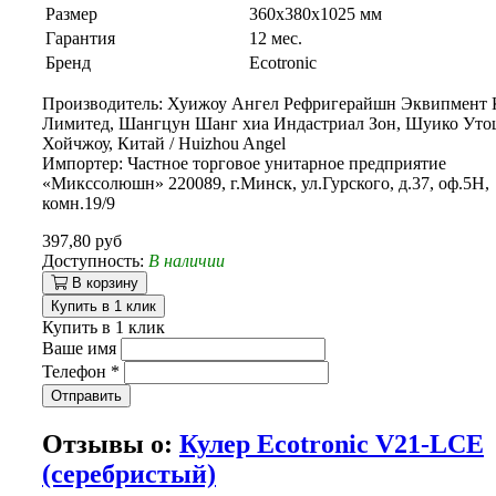
Размер
360х380х1025 мм
Гарантия
12 мес.
Бренд
Ecotronic
Производитель: Хуижоу Ангел Рефригерайшн Эквипмент К
Лимитед, Шангцун Шанг хиа Индастриал Зон, Шуико Уто
Хойчжоу, Китай / Huizhou Angel
Импортер: Частное торговое унитарное предприятие
«Микссолюшн» 220089, г.Минск, ул.Гурского, д.37, оф.5Н,
комн.19/9
397,80 руб
Доступность:
В наличии
В корзину
Купить в 1 клик
Купить в 1 клик
Ваше имя
Телефон
*
Отправить
Отзывы о:
Кулер Ecotronic V21-LCE
(серебристый)