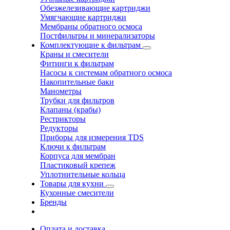
Обезжелезивающие картриджи
Умягчающие картриджи
Мембраны обратного осмоса
Постфильтры и минерализаторы
Комплектующие к фильтрам
Краны и смесители
Фитинги к фильтрам
Насосы к системам обратного осмоса
Накопительные баки
Манометры
Трубки для фильтров
Клапаны (крабы)
Рестрикторы
Редукторы
Приборы для измерения TDS
Ключи к фильтрам
Корпуса для мембран
Пластиковый крепеж
Уплотнительные кольца
Товары для кухни
Кухонные смесители
Бренды
Оплата и доставка