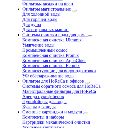
Фильтры-насадки на кран
Фильтры магистральные
Для холодной воды
Для горячей воды
Для душа
Для стиральных машин
Системы очистки воды для дома
Комплексная очистка Ultramix
Умягчение воды
Промышленный осмос
Комплексная очистка Promix
Комплексная очистка AquaChief
Комплексная очистка Ecomix
Комплектующие для водоподготовки
УФ обеззараживание воды
Фильтры для HoReCa и офисов
Системы обратного осмоса для HoReCa
Магистральные фильтры для HoReCa
Аренда пурифайеров
Пурифайеры для воды
Кулеры для воды
Сменные картриджи и модули
Комплекты и наборы
Картриджи механической очистки
Угольные картриджи