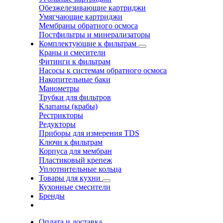
Обезжелезивающие картриджи
Умягчающие картриджи
Мембраны обратного осмоса
Постфильтры и минерализаторы
Комплектующие к фильтрам
Краны и смесители
Фитинги к фильтрам
Насосы к системам обратного осмоса
Накопительные баки
Манометры
Трубки для фильтров
Клапаны (крабы)
Рестрикторы
Редукторы
Приборы для измерения TDS
Ключи к фильтрам
Корпуса для мембран
Пластиковый крепеж
Уплотнительные кольца
Товары для кухни
Кухонные смесители
Бренды
Оплата и доставка