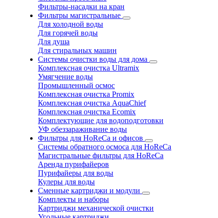
Фильтры-насадки на кран
Фильтры магистральные
Для холодной воды
Для горячей воды
Для душа
Для стиральных машин
Системы очистки воды для дома
Комплексная очистка Ultramix
Умягчение воды
Промышленный осмос
Комплексная очистка Promix
Комплексная очистка AquaChief
Комплексная очистка Ecomix
Комплектующие для водоподготовки
УФ обеззараживание воды
Фильтры для HoReCa и офисов
Системы обратного осмоса для HoReCa
Магистральные фильтры для HoReCa
Аренда пурифайеров
Пурифайеры для воды
Кулеры для воды
Сменные картриджи и модули
Комплекты и наборы
Картриджи механической очистки
Угольные картриджи