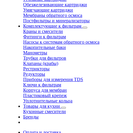
Обезжелезивающие картриджи
Умягчающие картриджи
Мембраны обратного осмоса
Постфильтры и минерализаторы
Комплектующие к фильтрам
Краны и смесители
Фитинги к фильтрам
Насосы к системам обратного осмоса
Накопительные баки
Манометры
Трубки для фильтров
Клапаны (крабы)
Рестрикторы
Редукторы
Приборы для измерения TDS
Ключи к фильтрам
Корпуса для мембран
Пластиковый крепеж
Уплотнительные кольца
Товары для кухни
Кухонные смесители
Бренды
Оплата и доставка